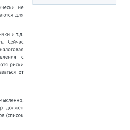
ически не
аются для
чки и т.д.
ь. Сейчас
налоговая
явления с
отя риски
заться от
мысленно,
ор должен
ов (список