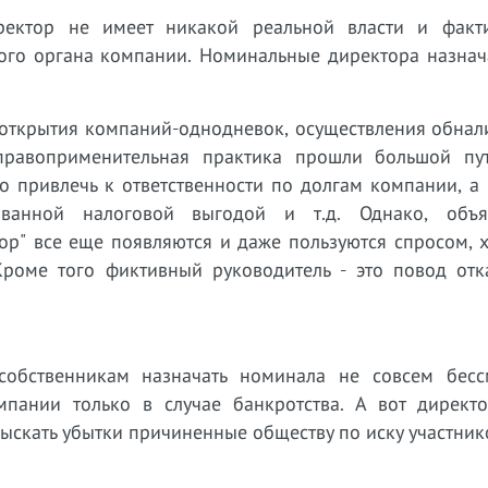
ректор не имеет никакой реальной власти и факт
ого органа компании. Номинальные директора назнач
открытия компаний-однодневок, осуществления обнали
правоприменительная практика прошли большой пут
 привлечь к ответственности по долгам компании, а 
ованной налоговой выгодой и т.д. Однако, объ
р" все еще появляются и даже пользуются спросом, х
Кроме того фиктивный руководитель - это повод отка
собственникам назначать номинала не совсем бесс
пании только в случае банкротства. А вот директ
взыскать убытки причиненные обществу по иску участник