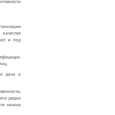
ктивности
ганизации
 качестве
ают и под
нефициара.
лиц.
ия дела о
твенности,
 его редко
сти можно