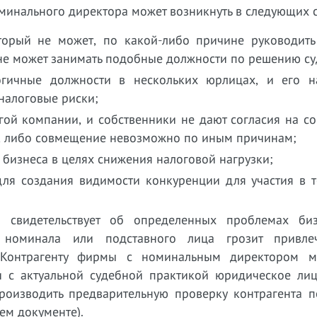
оминального директора может возникнуть в следующих с
оторый не может, по какой-либо причине руководит
 не может занимать подобные должности по решению су
гичные должности в нескольких юрлицах, и его н
налоговые риски;
гой компании, и собственники не дают согласия на 
, либо совмещение невозможно по иным причинам;
 бизнеса в целях снижения налоговой нагрузки;
ля создания видимости конкуренции для участия в т
а свидетельствует об определенных проблемах би
е номинала или подставного лица грозит привл
. Контрагенту фирмы с номинальным директором м
и с актуальной судебной практикой юридическое ли
производить предварительную проверку контрагента п
ем документе).