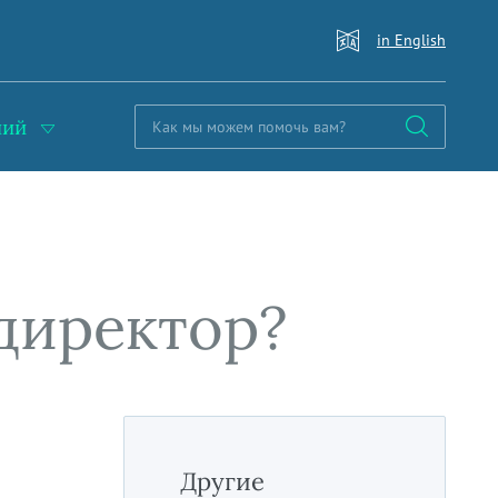
in English
ний
директор?
Другие