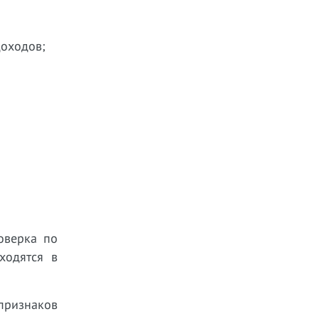
доходов;
оверка по
ходятся в
признаков