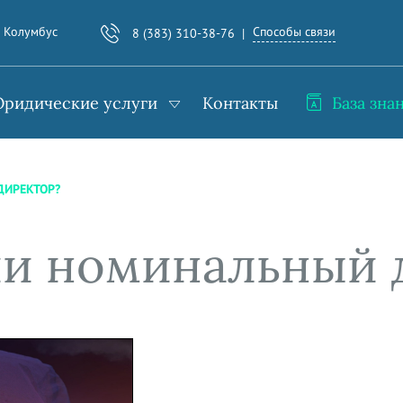
Способы связи
. Колумбус
8 (383) 310-38-76
ридические услуги
Контакты
База зна
ДИРЕКТОР?
и номинальный 