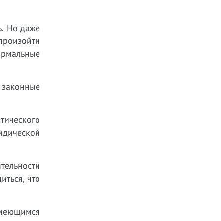
ь. Но даже
произойти
ормальные
 законные
ктического
идической
тельности
иться, что
имеющимся