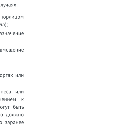
лучаях:
ь юрлицом
да);
азначение
совмещение
оргах или
знеса или
ечением к
огут быть
цо должно
о заранее