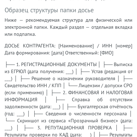
Образец структуры папки досье
Ниже — рекомендуемая структура для физической или
электронной папки. Каждый раздел — отдельная вкладка
или подпапка.
ДОСЬЕ КОНТРАГЕНТА: [Наименование] / ИНН [номер]
Дата формирования: [дата] Ответственный: [ФИО]
├── 1. РЕГИСТРАЦИОННЫЕ ДОКУМЕНТЫ │ ├── Выписка
из ЕГРЮЛ (дата получения: ___) │ ├── Устав (редакция от
___) │ ├── Решение о назначении руководителя │ ├──
Свидетельство ИНН / КПП │ └── Лицензии / допуски СРО
(если применимо) │ ├── 2. ФИНАНСОВАЯ И НАЛОГОВАЯ
ИНФОРМАЦИЯ │ ├── Справка об отсутствии
задолженности (дата: ___) │ ├── Бухгалтерская отчётность
(год: ___) │ ├── Сведения о численности персонала │
└── Скриншот из сервиса «Прозрачный бизнес» (дата:
___) │ ├── 3. РЕПУТАЦИОННАЯ ПРОВЕРКА │ ├──
Результаты проверки по КАД (дата: ___) │ ├── Результаты