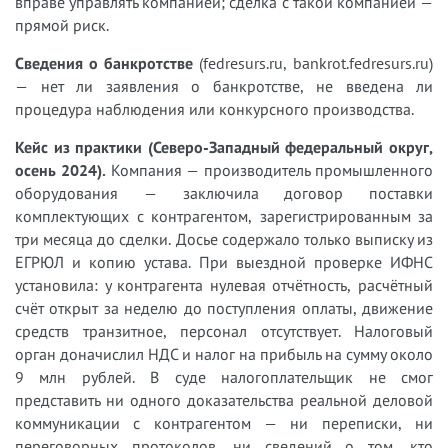
вправе управлять компанией; сделка с такой компанией —
прямой риск.
Сведения о банкротстве
(fedresurs.ru, bankrot.fedresurs.ru)
— нет ли заявления о банкротстве, не введена ли
процедура наблюдения или конкурсного производства.
Кейс из практики (Северо-Западный федеральный округ,
осень 2024).
Компания — производитель промышленного
оборудования — заключила договор поставки
комплектующих с контрагентом, зарегистрированным за
три месяца до сделки. Досье содержало только выписку из
ЕГРЮЛ и копию устава. При выездной проверке ИФНС
установила: у контрагента нулевая отчётность, расчётный
счёт открыт за неделю до поступления оплаты, движение
средств транзитное, персонал отсутствует. Налоговый
орган доначислил НДС и налог на прибыль на сумму около
9 млн рублей. В суде налогоплательщик не смог
представить ни одного доказательства реальной деловой
коммуникации с контрагентом — ни переписки, ни
переговорных протоколов, ни сведений о том, кто