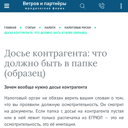
О нас
Юридические услуги
База знаний
Журнал "Секреты арбитражной
Подробнее о нас
Ведение судебных дел
ГЛАВНАЯ
СТАТЬИ
НАЛОГИ
НАЛОГОВЫЕ РИСКИ
практики"
ДОСЬЕ КОНТРАГЕНТА: ЧТО ДОЛЖНО БЫТЬ В ПАПКЕ (ОБРАЗЕЦ)
Рекомендации
Интеллектуальная собственность
Статьи
Награды и рейтинги
Корпоративная практика
Новости
Досье контрагента: что
Преимущества юридической
Налоговая практика
фирмы
Аудиоподкасты
должно быть в папке
Сопровождение бизнеса
Кейсы
Видеоподкасты
(образец)
Ведение уголовных дел
Вакансии
Справочная
Защита активов
Вопросы-ответы
Зачем вообще нужно досье контрагента
Ведение дел о банкротстве
Вебинары и семинары
Налоговый орган не обязан верить вашим словам о том,
Прямые эфиры
что вы проявили должную осмотрительность. Он смотрит
на документы. Если папка с досье на контрагента пустая
или в ней лежит только распечатка из ЕГРЮЛ — это не
осмотрительность, это её имитация.