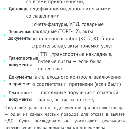
со всеми приложениями,
спецификациями, дополнительными
Договор
соглашениями
: счета-фактуры, УПД, товарные
накладные (ТОРГ-12), акты
Первичные
документы
выполненных работ (КС-2, КС-3 для
строительства), акты приёмки услуг
: ТТН, транспортные накладные,
Транспортные
путевые листы — если была
документы
перевозка
: акты входного контроля, заключения
Документы
о приёмке
о соответствии, претензии (если были)
: платёжные поручения с отметкой
Платёжные
документы
банка, выписки по счёту
Отсутствие транспортных документов при поставке товара
— один из самых частых поводов для отказа в вычете
НДС. Суды последовательно указывают: реальность
перемещения товара должна быть подтверждена.