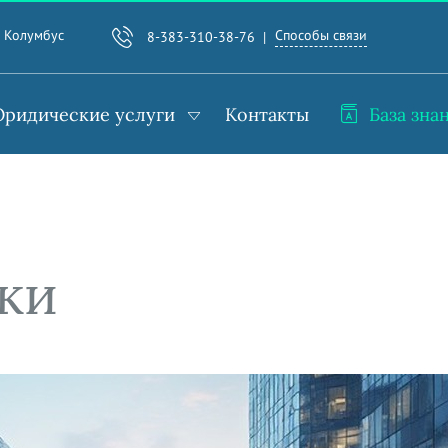
Способы связи
. Колумбус
8-383-310-38-76
ридические услуги
Контакты
База зна
ки