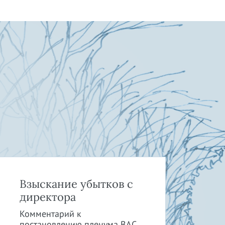
Взыскание убытков с
Юр
директора
би
Ор
Комментарий к
постановлению пленума ВАС