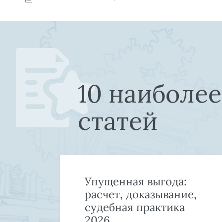
10 наиболе
статей
Упущенная выгода:
й
расчет, доказывание,
а
судебная практика
2026