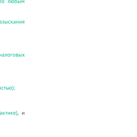
 по любым
 взыскания
налоговых
стью);
ктике)
, и