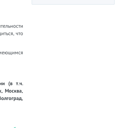
тельности
иться, что
имеющимся
и (в т.ч.
к, Москва,
Волгоград,