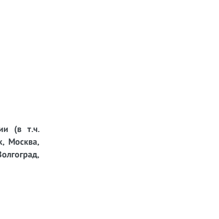
и (в т.ч.
к, Москва,
Волгоград,