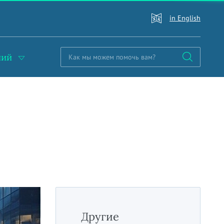
in English
ний
Другие