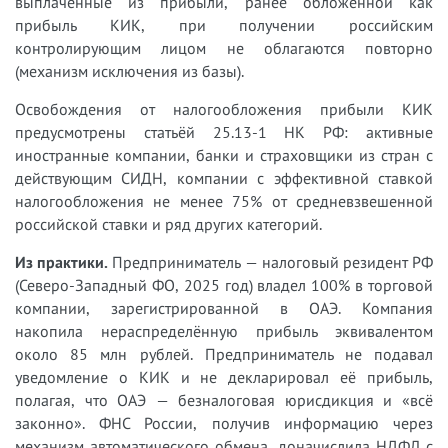
выплаченные из прибыли, ранее обложенной как
прибыль КИК, при получении российским
контролирующим лицом не облагаются повторно
(механизм исключения из базы).
Освобождения от налогообложения прибыли КИК
предусмотрены статьёй 25.13-1 НК РФ: активные
иностранные компании, банки и страховщики из стран с
действующим СИДН, компании с эффективной ставкой
налогообложения не менее 75% от средневзвешенной
российской ставки и ряд других категорий.
Из практики.
Предприниматель — налоговый резидент РФ
(Северо-Западный ФО, 2025 год) владел 100% в торговой
компании, зарегистрированной в ОАЭ. Компания
накопила нераспределённую прибыль эквивалентом
около 85 млн рублей. Предприниматель не подавал
уведомление о КИК и не декларировал её прибыль,
полагая, что ОАЭ — безналоговая юрисдикция и «всё
законно». ФНС России, получив информацию через
механизм автоматического обмена, доначислила НДФЛ с