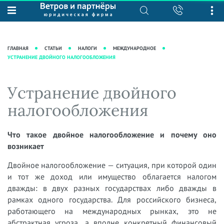
О нас
Юридические услуги
База знаний
Журнал "Секреты арбитражной
Подробнее о нас
Ведение судебных дел
ГЛАВНАЯ
СТАТЬИ
НАЛОГИ
МЕЖДУНАРОДНОЕ
практики"
УСТРАНЕНИЕ ДВОЙНОГО НАЛОГООБЛОЖЕНИЯ
Рекомендации
Интеллектуальная собственность
Статьи
Награды и рейтинги
Корпоративная практика
Новости
Устранение двойного
Преимущества юридической
Налоговая практика
фирмы
Аудиоподкасты
налогообложения
Сопровождение бизнеса
Кейсы
Видеоподкасты
Ведение уголовных дел
Вакансии
Справочная
Что такое двойное налогообложение и почему оно
Защита активов
возникает
Вопросы-ответы
Ведение дел о банкротстве
Двойное налогообложение — ситуация, при которой один
Вебинары и семинары
и тот же доход или имущество облагается налогом
Прямые эфиры
дважды: в двух разных государствах либо дважды в
рамках одного государства. Для российского бизнеса,
работающего на международных рынках, это не
абстрактная угроза, а вполне конкретный финансовый