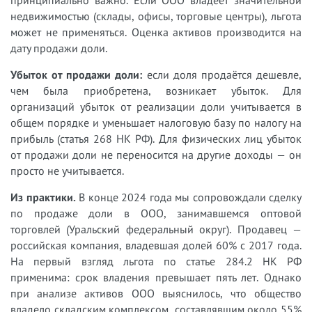
принципиально важно. Если ООО владеет значительной
недвижимостью (склады, офисы, торговые центры), льгота
может не применяться. Оценка активов производится на
дату продажи доли.
Убыток от продажи доли:
если доля продаётся дешевле,
чем была приобретена, возникает убыток. Для
организаций убыток от реализации доли учитывается в
общем порядке и уменьшает налоговую базу по налогу на
прибыль (статья 268 НК РФ). Для физических лиц убыток
от продажи доли не переносится на другие доходы — он
просто не учитывается.
Из практики.
В конце 2024 года мы сопровождали сделку
по продаже доли в ООО, занимавшемся оптовой
торговлей (Уральский федеральный округ). Продавец —
российская компания, владевшая долей 60% с 2017 года.
На первый взгляд льгота по статье 284.2 НК РФ
применима: срок владения превышает пять лет. Однако
при анализе активов ООО выяснилось, что общество
владело складским комплексом, составлявшим около 55%