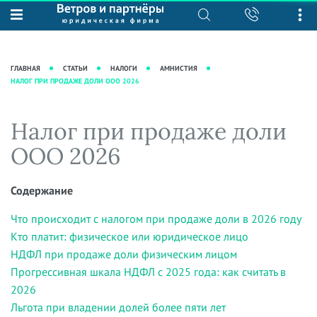
О нас
Юридические услуги
База знаний
Журнал "Секреты арбитражной
Подробнее о нас
Ведение судебных дел
ГЛАВНАЯ
СТАТЬИ
НАЛОГИ
АМНИСТИЯ
практики"
НАЛОГ ПРИ ПРОДАЖЕ ДОЛИ ООО 2026
Рекомендации
Интеллектуальная собственность
Статьи
Награды и рейтинги
Корпоративная практика
Новости
Налог при продаже доли
Преимущества юридической
Налоговая практика
фирмы
Аудиоподкасты
ООО 2026
Сопровождение бизнеса
Кейсы
Видеоподкасты
Ведение уголовных дел
Вакансии
Справочная
Содержание
Защита активов
Вопросы-ответы
Что происходит с налогом при продаже доли в 2026 году
Ведение дел о банкротстве
Вебинары и семинары
Кто платит: физическое или юридическое лицо
НДФЛ при продаже доли физическим лицом
Прямые эфиры
Прогрессивная шкала НДФЛ с 2025 года: как считать в
2026
Льгота при владении долей более пяти лет