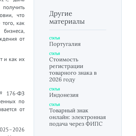
 получить
Другие
овии, что
материалы
того, как
бизнеса,
ждения от
СТАТЬЯ
Португалия
СТАТЬЯ
т и как их
Стоимость
регистрации
товарного знака в
2026 году
СТАТЬЯ
 № 176-ФЗ
Индонезия
ленных по
СТАТЬЯ
вается от
Товарный знак
онлайн: электронная
подача через ФИПС
 2025–2026