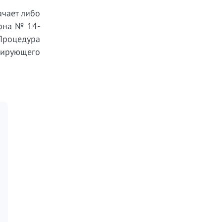
ачает либо
кона № 14-
Процедура
рирующего