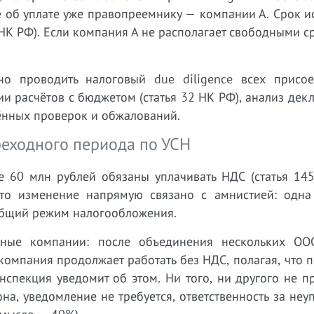
е об уплате уже правопреемнику — компании А. Срок 
 НК РФ). Если компания А не располагает свободными с
но проводить налоговый due diligence всех присо
нии расчётов с бюджетом (статья 32 НК РФ), анализ дек
ённых проверок и обжалований.
реходного периода по УСН
 60 млн рублей обязаны уплачивать НДС (статья 14
то изменение напрямую связано с амнистией: одна
общий режим налогообложения.
анные компании: после объединения нескольких О
омпания продолжает работать без НДС, полагая, что 
нспекция уведомит об этом. Ни того, ни другого не п
она, уведомление не требуется, ответственность за неу