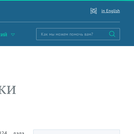
in English
ний
ки
24, дала