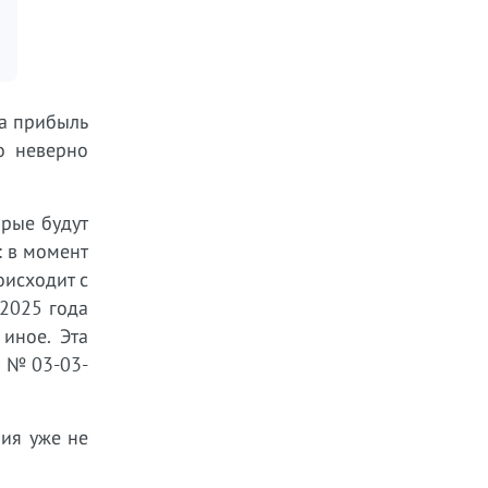
на прибыль
о неверно
орые будут
: в момент
оисходит с
 2025 года
 иное. Эта
6 № 03-03-
ия уже не