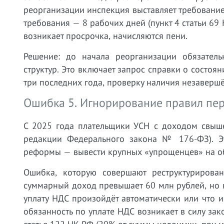
реорганизации инспекция выставляет требовани
требования — 8 рабочих дней (пункт 4 статьи 69
возникает просрочка, начисляются пени.
Решение: до начала реорганизации обязатель
структур. Это включает запрос справки о состоя
три последних года, проверку наличия незаверш
Ошибка 5. Игнорирование правил пе
С 2025 года плательщики УСН с доходом свыше
редакции Федерального закона № 176-ФЗ). Э
реформы — вывести крупных «упрощенцев» на 
Ошибка, которую совершают реструктуриров
суммарный доход превышает 60 млн рублей, но к
уплату НДС произойдёт автоматически или что и
обязанность по уплате НДС возникает в силу зак