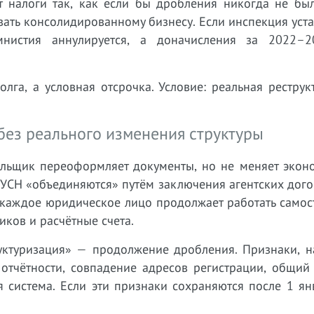
ет налоги так, как если бы дробления никогда не бы
вать консолидированному бизнесу. Если инспекция уста
нистия аннулируется, а доначисления за 2022–
га, а условная отсрочка. Условие: реальная реструк
ез реального изменения структуры
льщик переоформляет документы, но не меняет экон
а УСН «объединяются» путём заключения агентских дог
 каждое юридическое лицо продолжает работать самос
иков и расчётные счета.
руктуризация» — продолжение дробления. Признаки, н
 отчётности, совпадение адресов регистрации, общий
я система. Если эти признаки сохраняются после 1 я