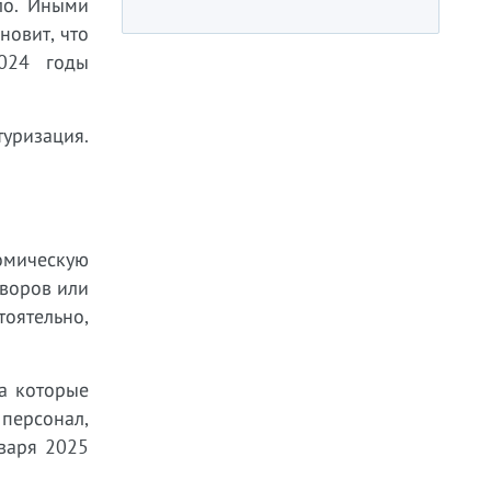
ло. Иными
новит, что
2024 годы
туризация.
омическую
оворов или
тоятельно,
а которые
 персонал,
нваря 2025