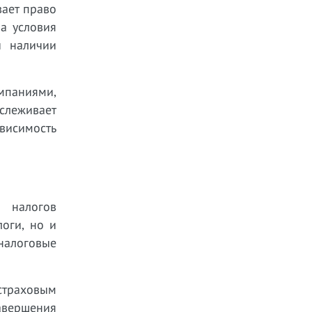
вает право
а условия
и наличии
мпаниями,
слеживает
ависимость
 налогов
оги, но и
налоговые
страховым
завершения