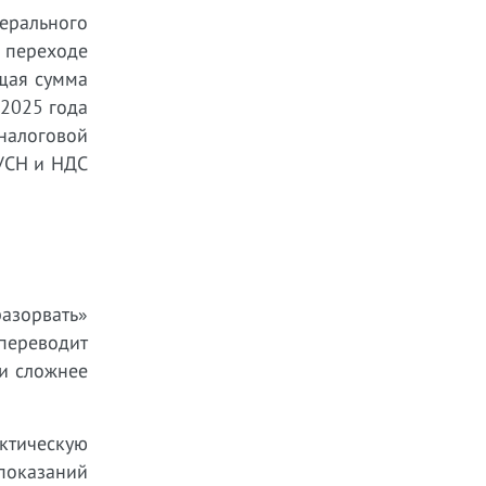
ерального
и переходе
бщая сумма
 2025 года
налоговой
 УСН и НДС
азорвать»
переводит
ии сложнее
ктическую
показаний