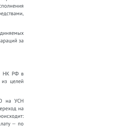
исполнения
редствами,
единяемых
лараций за
5 НК РФ в
 из целей
ОО на УСН
переход на
роисходит:
плату — по