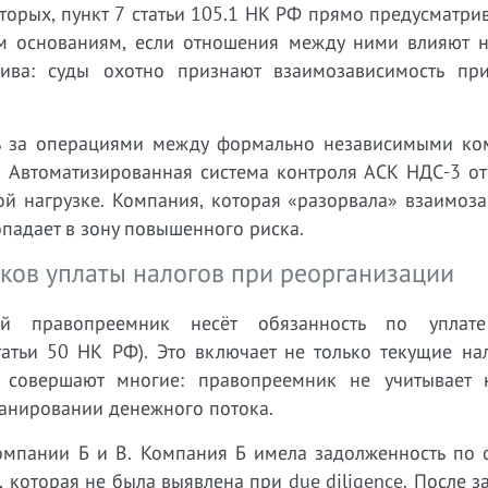
торых, пункт 7 статьи 105.1 НК РФ прямо предусматри
м основаниям, если отношения между ними влияют н
чива: суды охотно признают взаимозависимость пр
ль за операциями между формально независимыми ко
. Автоматизированная система контроля АСК НДС-3 от
ой нагрузке. Компания, которая «разорвала» взаимоз
опадает в зону повышенного риска.
ков уплаты налогов при реорганизации
й правопреемник несёт обязанность по уплате
атьи 50 НК РФ). Это включает не только текущие нал
 совершают многие: правопреемник не учитывает 
анировании денежного потока.
компании Б и В. Компания Б имела задолженность по 
, которая не была выявлена при due diligence. После 