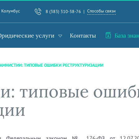
Способы связи
. Колумбус
8 (383) 310-38-76
ридические услуги
Контакты
База зна
 АМНИСТИИ: ТИПОВЫЕ ОШИБКИ РЕСТРУКТУРИЗАЦИИ
и: типовые ошиб
ции
ая Федеральным законом № 176-ФЗ от 12.07.20