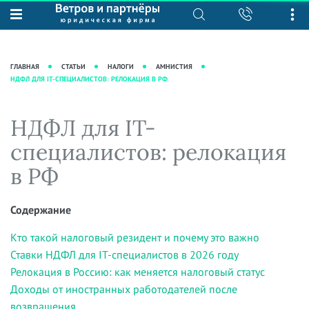
О нас
Юридические услуги
База знаний
Журнал "Секреты арбитражной
Подробнее о нас
Ведение судебных дел
ГЛАВНАЯ
СТАТЬИ
НАЛОГИ
АМНИСТИЯ
практики"
НДФЛ ДЛЯ IT-СПЕЦИАЛИСТОВ: РЕЛОКАЦИЯ В РФ
Рекомендации
Интеллектуальная собственность
Статьи
Награды и рейтинги
Корпоративная практика
Новости
НДФЛ для IT-
Преимущества юридической
Налоговая практика
фирмы
Аудиоподкасты
специалистов: релокация
Сопровождение бизнеса
Кейсы
Видеоподкасты
в РФ
Ведение уголовных дел
Вакансии
Справочная
Защита активов
Вопросы-ответы
Содержание
Ведение дел о банкротстве
Вебинары и семинары
Кто такой налоговый резидент и почему это важно
Прямые эфиры
Ставки НДФЛ для IT-специалистов в 2026 году
Релокация в Россию: как меняется налоговый статус
Доходы от иностранных работодателей после
возвращения