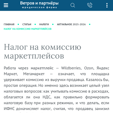
О нас
Юридические услуги
База знаний
Журнал "Секреты арбитражной
Подробнее о нас
Ведение судебных дел
ГЛАВНАЯ
СТАТЬИ
НАЛОГИ
АКТУАЛЬНОЕ 2025-2026
практики"
НАЛОГ НА КОМИССИЮ МАРКЕТПЛЕЙСОВ
Рекомендации
Интеллектуальная собственность
Статьи
Награды и рейтинги
Корпоративная практика
Новости
Налог на комиссию
Преимущества юридической
Налоговая практика
фирмы
Аудиоподкасты
маркетплейсов
Сопровождение бизнеса
Кейсы
Видеоподкасты
Ведение уголовных дел
Вакансии
Справочная
Работа через маркетплейс — Wildberries, Ozon, Яндекс
Защита активов
Маркет, Мегамаркет — означает, что площадка
Вопросы-ответы
Ведение дел о банкротстве
удерживает комиссию из выручки продавца. Казалось бы,
Вебинары и семинары
простая операция. Но именно здесь возникает целый узел
налоговых вопросов: как учитывать комиссию в расходах,
Прямые эфиры
облагается ли она НДС, как правильно формировать
налоговую базу при разных режимах, и что делать, если
ИФНС доначисляет налог, считая, что продавец занизил