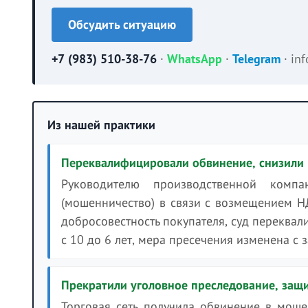
Обсудить ситуацию
+7 (983) 510-38-76
·
WhatsApp
·
Telegram
·
in
Из нашей практики
Переквалифицировали обвинение, снизили р
Руководителю производственной ком
(мошенничество) в связи с возмещением Н
добросовестность покупателя, суд переквал
с 10 до 6 лет, мера пресечения изменена с 
Прекратили уголовное преследование, защи
Торговая сеть получила обвинение в мош