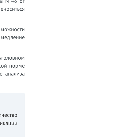
а N 48 от
реноситься
зможности
ромедление
уголовном
кой норме
е анализа
ичество
икации