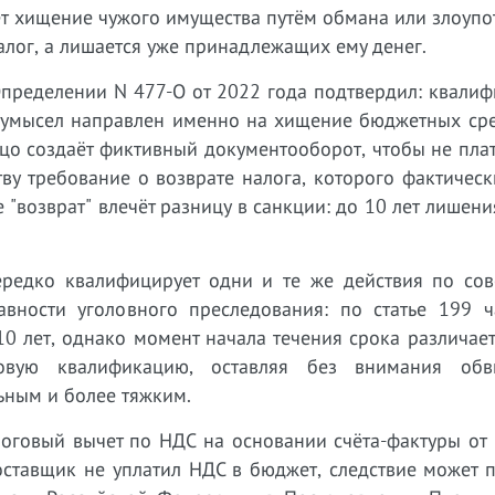
ет хищение чужого имущества путём обмана или злоуп
алог, а лишается уже принадлежащих ему денег.
пределении N 477-О от 2022 года подтвердил: квалиф
а умысел направлен именно на хищение бюджетных сре
цо создаёт фиктивный документооборот, чтобы не плат
ству требование о возврате налога, которого фактичес
ве "возврат" влечёт разницу в санкции: до 10 лет лишен
нередко квалифицирует одни и те же действия по сов
давности уголовного преследования: по статье 199 ч
е 10 лет, однако момент начала течения срока различает
овую квалификацию, оставляя без внимания обв
ьным и более тяжким.
оговый вычет по НДС на основании счёта-фактуры от 
оставщик не уплатил НДС в бюджет, следствие может 