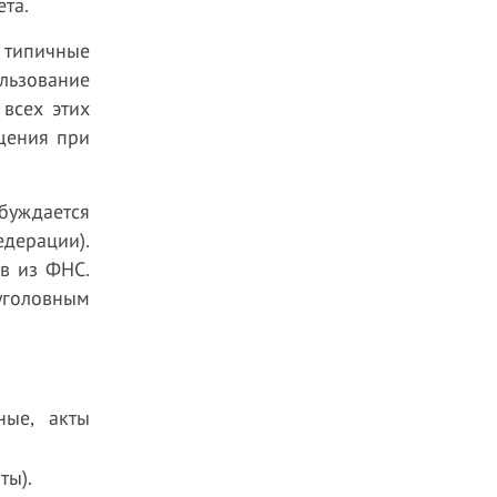
ета.
 типичные
льзование
всех этих
ищения при
буждается
едерации).
ов из ФНС.
уголовным
ные, акты
ты).