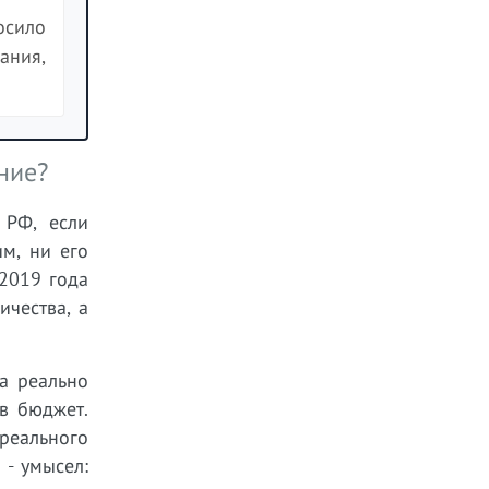
осило
ания,
ние?
 РФ, если
м, ни его
2019 года
чества, а
а реально
в бюджет.
реального
 - умысел: