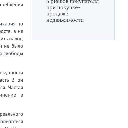
5 рисков покупателя
отребления
при покупке-
продаже
недвижимости
икация по
дств, а не
ить налог,
ки не было
ия свободы
окупности
асть 2 он
ся. Частая
инение в
реального
попытаться