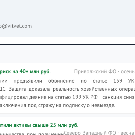
fo@vitvet.com
иск на 40+ млн руб.
Приволжский ФО · осень
пании предъявили обвинение по статье 159 У
ДС. Защита доказала реальность хозяйственных опера
ифицировал деяние на статью 199 УК РФ - санкция сниз
заключения под стражу на подписку о невыезде.
тили активы свыше 25 млн руб.
Северо-Западный ФО · весна
енничестве при получении