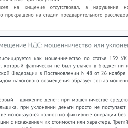
ысел на хищение отсутствовал, а нарушение н
ло прекращено на стадии предварительного расследов
змещение НДС: мошенничество или уклоне
ифицируется как мошенничество по статье 159 УК
г, который фактически не был уплачен в бюджет ни и
йской Федерации в Постановлении N 48 от 26 ноября 
идом налогового возмещения образует состав мошенни
ервый - движение денег: при мошенничестве средств
ельщика, при уклонении деньги просто не поступают 
тве используются полностью фиктивные операции без 
ции с искажением их стоимости или характера. Третий