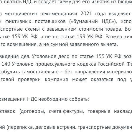
платить НДС и создаёт схему для его изъятия из бюдж
в методических рекомендациях 2021 года выделяет
и фиктивных поставщиков («бумажный НДС»), испо
кспортные схемы с завышением стоимости товара. Во 
татье 159 УК РФ, а не по статье 199 УК РФ. Размер х
го возмещения, а не суммой заявленного вычета.
ждения дел. Уголовное дело по статье 199 УК РФ воз
я 140 Уголовно-процессуального кодекса Российской Ф
озбудить самостоятельно - без направления материал
логовой проверки компания может оказаться под 
возмещении НДС необходимо собрать:
тавок (договоры, счета-фактуры, товарные наклад
й (переписка, деловые встречи, транспортные докумен