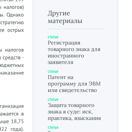
ы налогов)
Другие
ты. Однако
материалы
стратегию
ее острых
СТАТЬЯ
Регистрация
товарного знака для
ы налогов
иностранного
 средств -
заявителя
бюджетных
 наказание
СТАТЬЯ
Патент на
программу для ЭВМ
или свидетельство
СТАТЬЯ
Защита товарного
рганизация
знака в суде: иск,
ажается в
практика, взыскания
ыше 18,75
22 года).
СТАТЬЯ