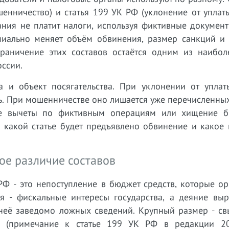
енничество) и статья 199 УК РФ (уклонение от уплат
ания не платит налоги, используя фиктивные докумен
иально меняет объём обвинения, размер санкций и 
раничение этих составов остаётся одним из наибол
оссии.
 и объект посягательства. При уклонении от уплат
сь. При мошенничестве оно лишается уже перечисленных
ые вычеты по фиктивным операциям или хищение 
о какой статье будет предъявлено обвинение и какое
ое различие составов
РФ - это непоступление в бюджет средств, которые о
ия - фискальные интересы государства, а деяние выр
неё заведомо ложных сведений. Крупный размер - св
 (примечание к статье 199 УК РФ в редакции 20