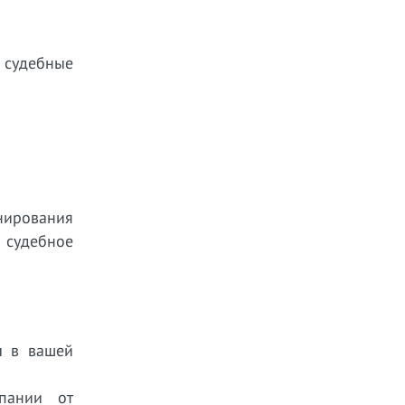
 судебные
нирования
 судебное
ы в вашей
пании от