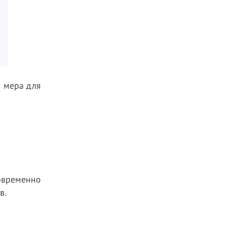
 мера для
овременно
в.