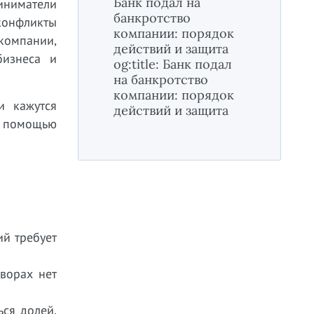
Банк подал на
риниматели
банкротство
конфликты
компании: порядок
компании,
действий и защита
бизнеса и
og:title: Банк подал
на банкротство
компании: порядок
и кажутся
действий и защита
 с помощью
ий требует
ворах нет
ься долей,