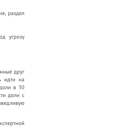
ия, раздел
од угрозу
енные друг
ь идти на
доли в 30
ти доли с
раведливую
экспертной