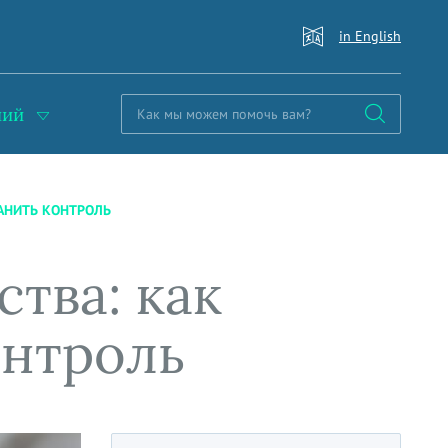
in English
ний
РАНИТЬ КОНТРОЛЬ
тва: как
онтроль