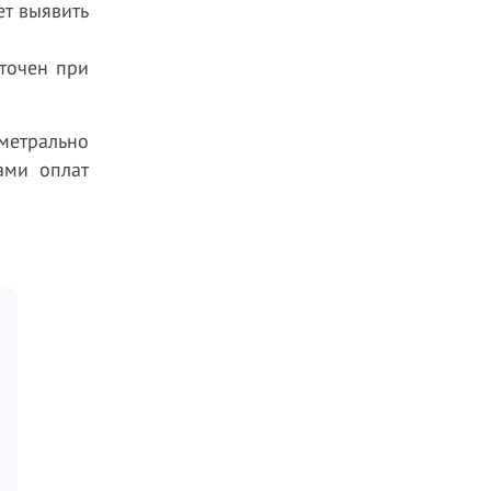
ет выявить
точен при
аметрально
ами оплат