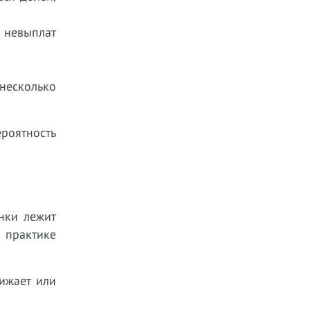
й невыплат
 несколько
роятность
нки лежит
 практике
ижает или