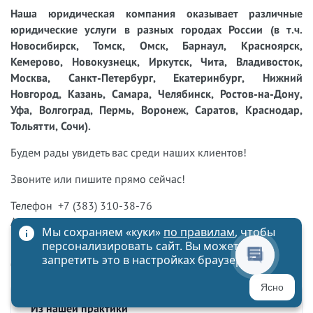
Наша юридическая компания оказывает различные
юридические услуги в разных городах России (в т.ч.
Новосибирск, Томск, Омск, Барнаул, Красноярск,
Кемерово, Новокузнецк, Иркутск, Чита, Владивосток,
Москва, Санкт-Петербург, Екатеринбург, Нижний
Новгород, Казань, Самара, Челябинск, Ростов-на-Дону,
Уфа, Волгоград, Пермь, Воронеж, Саратов, Краснодар,
Тольятти, Сочи).
Будем рады увидеть вас среди наших клиентов!
Звоните или пишите прямо сейчас!
Телефон +7 (383) 310-38-76
Адрес электронной почты
info@vitvet.com
Мы сохраняем «куки»
по правилам
, чтобы
персонализировать сайт. Вы можете
Юридическая фирма "Ветров и партнеры"
запретить это в настройках браузера
больше, чем просто юридические услуги
Ясно
Из нашей практики