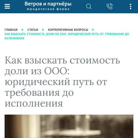
О нас
Юридические услуги
База знаний
Журнал "Секреты арбитражной
Подробнее о нас
Ведение судебных дел
ГЛАВНАЯ
СТАТЬИ
КОРПОРАТИВНЫЕ ВОПРОСЫ
практики"
КАК ВЗЫСКАТЬ СТОИМОСТЬ ДОЛИ ИЗ ООО: ЮРИДИЧЕСКИЙ ПУТЬ ОТ ТРЕБОВАНИЯ ДО
Рекомендации
Интеллектуальная собственность
ИСПОЛНЕНИЯ
Статьи
Награды и рейтинги
Корпоративная практика
Новости
Преимущества юридической
Налоговая практика
Как взыскать стоимость
фирмы
Аудиоподкасты
Сопровождение бизнеса
доли из ООО:
Кейсы
Видеоподкасты
Ведение уголовных дел
юридический путь от
Вакансии
Справочная
Защита активов
требования до
Вопросы-ответы
Ведение дел о банкротстве
исполнения
Вебинары и семинары
Прямые эфиры