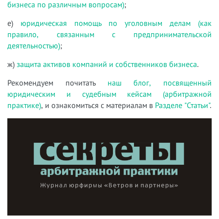
бизнеса по различным вопросам)
;
е)
юридическая помощь по уголовным делам (как
правило, связанным с предпринимательской
деятельностью)
;
ж)
защита активов компаний и собственников бизнеса
.
Рекомендуем почитать
наш блог, посвященный
юридическим и судебным кейсам (арбитражной
практике)
, и ознакомиться с материалам в
Разделе "Статьи"
.