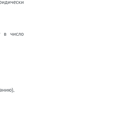
идически
т в число
анию),