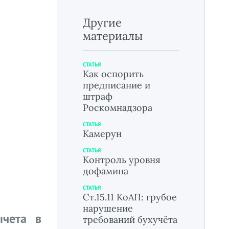
Другие
материалы
СТАТЬЯ
Как оспорить
предписание и
штраф
Роскомнадзора
СТАТЬЯ
Камерун
СТАТЬЯ
Контроль уровня
дофамина
СТАТЬЯ
Ст.15.11 КоАП: грубое
нарушение
ычета в
требований бухучёта