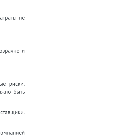
атраты не
озрачно и
ые риски,
лжно быть
ставщики.
компанией