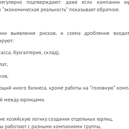
егулярно подтверждают: даже если компании юр
ли “экономическая реальность” показывает обратное.
арии выявления рисков, и схема дробления входи
ируют:
сса, бухгалтерия, склад),
лат,
ков,
еющий иного бизнеса, кроме работы на “головную” комп
ий между юрлицами.
е хозяйскую логику создания отдельных юрлиц,
нты работают с разными компаниями группы,