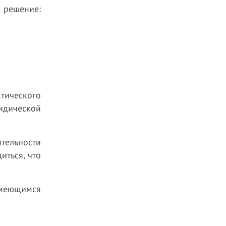
 решение:
тического
идической
тельности
иться, что
имеющимся