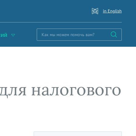
in English
ний
для налогового