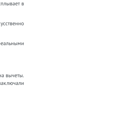
сплывает в
усственно
реальными
на вычеты.
 заключали