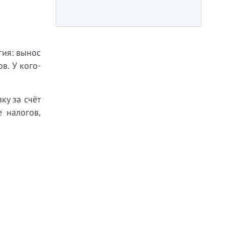
гия: вынос
в. У кого-
ку за счёт
 налогов,