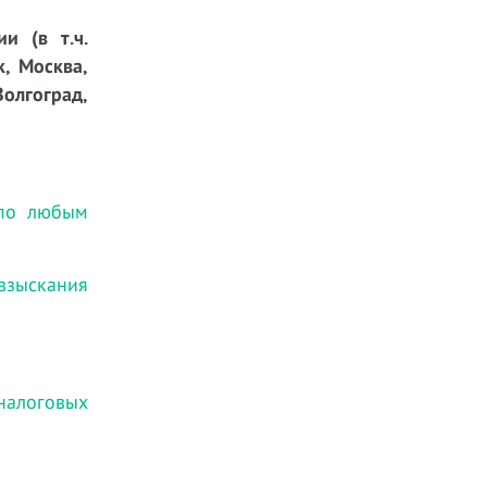
и (в т.ч.
к, Москва,
Волгоград,
 по любым
 взыскания
налоговых