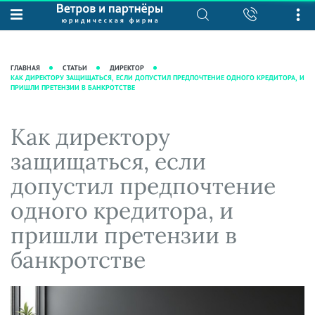
О нас
Юридические услуги
База знаний
Журнал "Секреты арбитражной
Подробнее о нас
Ведение судебных дел
ГЛАВНАЯ
СТАТЬИ
ДИРЕКТОР
практики"
КАК ДИРЕКТОРУ ЗАЩИЩАТЬСЯ, ЕСЛИ ДОПУСТИЛ ПРЕДПОЧТЕНИЕ ОДНОГО КРЕДИТОРА, И
Рекомендации
Интеллектуальная собственность
ПРИШЛИ ПРЕТЕНЗИИ В БАНКРОТСТВЕ
Статьи
Награды и рейтинги
Корпоративная практика
Новости
Преимущества юридической
Налоговая практика
Как директору
фирмы
Аудиоподкасты
Сопровождение бизнеса
защищаться, если
Кейсы
Видеоподкасты
Ведение уголовных дел
допустил предпочтение
Вакансии
Справочная
Защита активов
одного кредитора, и
Вопросы-ответы
Ведение дел о банкротстве
пришли претензии в
Вебинары и семинары
банкротстве
Прямые эфиры