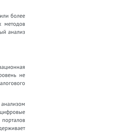
или более
х методов
ый анализ
зационная
ровень не
Налогового
ь анализом
 цифровые
 порталов
держивает