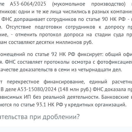
е А53-6064/2025 (мукомольное производство) 
ников: одни и те же лица числились в разных компани
 ФНС допрашивает сотрудников по статье 90 НК РФ - 
м. Отсутствие подготовки сотрудников к допросу п
е, - отменить протокол допроса на стадии суда пр
ам составляют десятки миллионов руб.
омещений по статье 92 НК РФ фиксирует: общий офи
я. ФНС составляет протоколы осмотра с фотофиксацие
честве доказательств в семи из четырнадцати дел.
 перекрестное финансирование, единый расчетн
В деле А53-15080/2024 (148 млн руб.) ФНС доказала 
ависимых ИП без реальной деятельности. Банковские 
тся по статье 93.1 НК РФ у кредитных организаций.
тельства при дроблении?