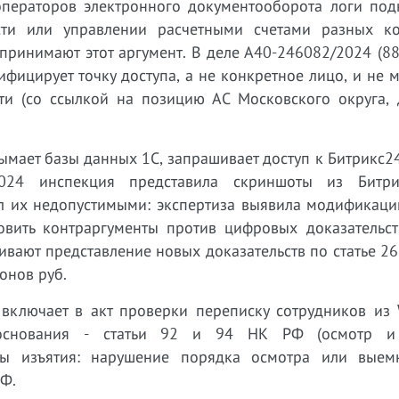
ператоров электронного документооборота логи под
ости или управлении расчетными счетами разных к
принимают этот аргумент. В деле А40-246082/2024 (88
фицирует точку доступа, а не конкретное лицо, и не 
ти (со ссылкой на позицию АС Московского округа, 
мает базы данных 1С, запрашивает доступ к Битрикс2
2024 инспекция представила скриншоты из Битр
ал их недопустимыми: экспертиза выявила модификаци
овить контраргументы против цифровых доказательс
ивают представление новых доказательств по статье 2
онов руб.
ключает в акт проверки переписку сотрудников из 
 основания - статьи 92 и 94 НК РФ (осмотр и 
уры изъятия: нарушение порядка осмотра или выем
РФ.