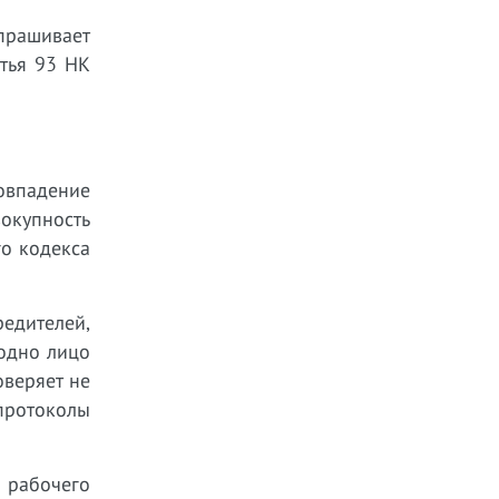
прашивает
атья 93 НК
овпадение
вокупность
го кодекса
дителей,
 одно лицо
веряет не
протоколы
а рабочего