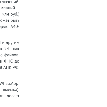
ключений.
омпаний -
 млн руб.)
может быть
дело А40-
4 и другим
икс24 как
ю файлов.
тв ФНС до
68 АПК РФ,
WhatsApp,
выемка).
ки делает