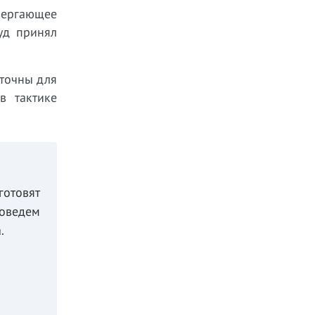
вергающее
уд принял
аточны для
в тактике
готовят
оведем
.