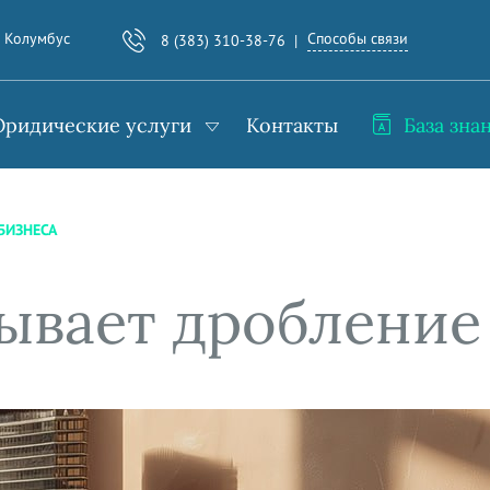
Способы связи
. Колумбус
8 (383) 310-38-76
ридические услуги
Контакты
База зна
БИЗНЕСА
ывает дробление