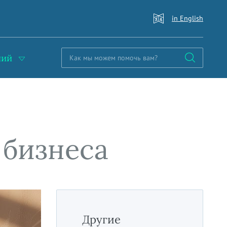
in English
ний
 бизнеса
Другие