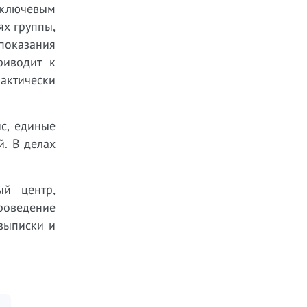
ключевым
ях группы,
показания
риводит к
актически
с, единые
й. В делах
ый центр,
проведение
выписки и