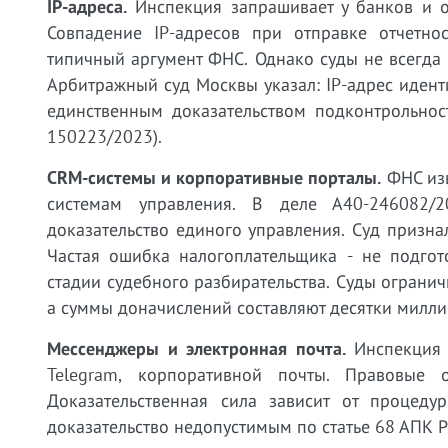
IP-адреса.
Инспекция запрашивает у банков и о
Совпадение IP-адресов при отправке отчетн
типичный аргумент ФНС. Однако суды не всегда 
Арбитражный суд Москвы указал: IP-адрес иденти
единственным доказательством подконтрольнос
150223/2023).
CRM-системы и корпоративные порталы.
ФНС изы
системам управления. В деле А40-246082/
доказательство единого управления. Суд призн
Частая ошибка налогоплательщика - не подгот
стадии судебного разбирательства. Суды огранич
а суммы доначислений составляют десятки милли
Мессенджеры и электронная почта.
Инспекция в
Telegram, корпоративной почты. Правовые
Доказательственная сила зависит от процед
доказательство недопустимым по статье 68 АПК 