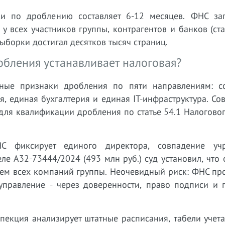
ки по дроблению составляет 6-12 месяцев. ФНС за
у всех участников группы, контрагентов и банков (ст
ыборки достигал десятков тысяч страниц.
бления устанавливает налоговая?
нные признаки дробления по пяти направлениям: с
, единая бухгалтерия и единая IT-инфраструктура. Со
 для квалификации дробления по статье 54.1 Налогово
 фиксирует единого директора, совпадение учре
еле А32-73444/2024 (493 млн руб.) суд установил, что
ем всех компаний группы. Неочевидный риск: ФНС про
 управление - через доверенности, право подписи и 
екция анализирует штатные расписания, табели учет