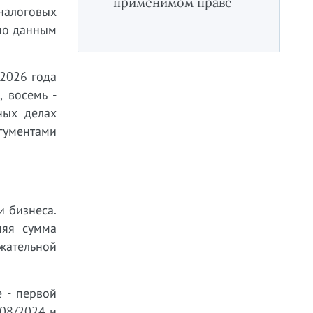
применимом праве
налоговых
 по данным
 2026 года
 восемь -
ных делах
ргументами
и бизнеса.
няя сумма
жательной
е - первой
108/2024 и