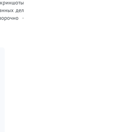
скриншоты
анных дел
ворочно -