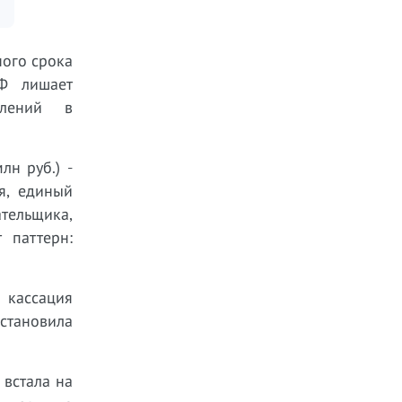
ого срока
РФ лишает
слений в
лн руб.) -
я, единый
ательщика,
 паттерн:
 кассация
становила
 встала на