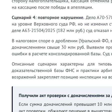
сторону налогоплательщика, кассация отменила 
на кассацию после победы в апелляции.
Сценарий 4: повторное нарушение.
Дело А70-578
на уровне Верховного суда РФ, но не изменил с
деле А63-21504/2025 (182 млн руб.) суд отказал
В налоговом споре о дроблении (Уральский ФО, 
доначислениями свыше 30 млн руб. Выявили пр
ошибки в расчете консолидированной базы. Суд 
Описанные сценарии характерны для типовы
доказательственной базы ФНС и практики арби
возражений закрепляет позицию инспекции на в
Получили акт проверки с доначислениями за
Если сумма доначислений превышает 10 млн 
акт проверки, обжалуют решение в вышестоя