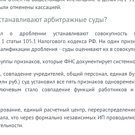
ыли отменены кассацией.
устанавливают арбитражные суды?
 о дроблении устанавливают совокупность п
 1 статьи 105.1 Налогового кодекса РФ. Ни один приз
валификации дробления - суды оценивают их в совокуп
группы признаков, которые ФНС документирует системно
 совпадение учредителей, общий персонал, единая бу
лн руб.) суд установил все пять признаков одновремен
ключевым стало совпадение функций работников и
ование, единый расчетный центр, перераспределение
зала, что через формально независимых ИП проводили
тельности.