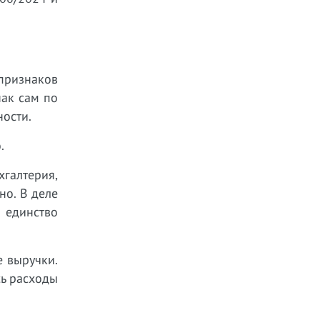
ризнаков
нак сам по
ности.
.
хгалтерия,
но. В деле
 единство
 выручки.
сь расходы