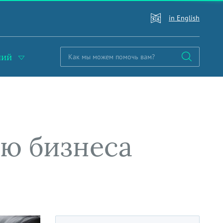
in English
ний
ию бизнеса