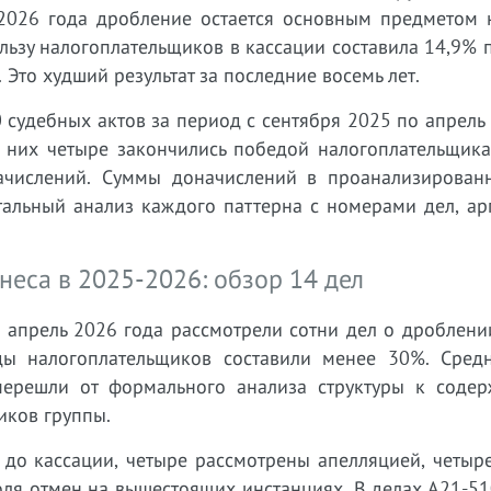
2026 года дробление остается основным предметом 
льзу налогоплательщиков в кассации составила 14,9%
Это худший результат за последние восемь лет.
 судебных актов за период с сентября 2025 по апрель
 них четыре закончились победой налогоплательщика,
ачислений. Суммы доначислений в проанализирован
етальный анализ каждого паттерна с номерами дел, а
еса в 2025-2026: обзор 14 дел
 апрель 2026 года рассмотрели сотни дел о дроблени
ы налогоплательщиков составили менее 30%. Сред
ерешли от формального анализа структуры к содер
иков группы.
 до кассации, четыре рассмотрены апелляцией, четыр
оля отмен на вышестоящих инстанциях. В делах А21-5