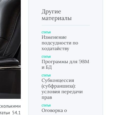
Другие
материалы
СТАТЬЯ
Изменение
подсудности по
ходатайству
СТАТЬЯ
Программы для ЭВМ
и БД
СТАТЬЯ
Субконцессия
(субфраншиза):
условия передачи
прав
сколькими
СТАТЬЯ
Оговорка о
атьи 54.1