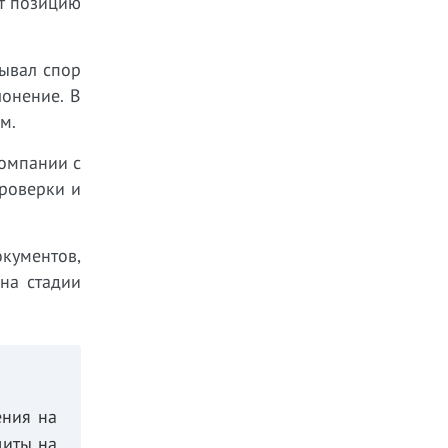
ит позицию
рывал спор
лонение. В
м.
компании с
роверки и
кументов,
на стадии
ения на
щиты на