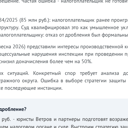
решение. Частая ошибка - налогоплательщик не готов
4/2025 (85 млн руб.): налогоплательщик ранее проиг
труктуру. Суд квалифицировал это как умышленное ук
 налогоплательщику: отказ от дробления был формальны
весна 2026) представили интересы производственной 
оцессуальные нарушения инспекции при проведении п
снизил доначисления более чем на 50%.
х ситуаций. Конкретный спор требует анализа до
тражного округа. Ошибка в выборе стратегии защиты 
се последующие инстанции.
 дробление?
руб. - юристы Ветров и партнеры подготовят возраж
щем налоговом органе и суде. Выстроим стратегию за