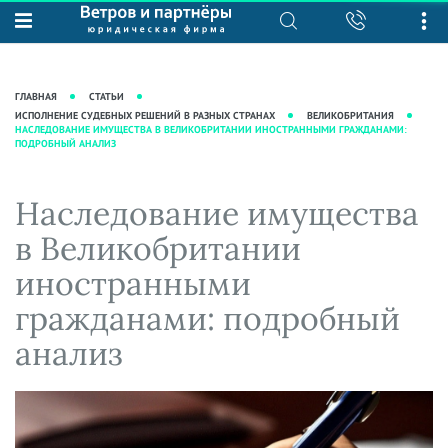
О нас
Юридические услуги
База знаний
Журнал "Секреты арбитражной
Подробнее о нас
Ведение судебных дел
ГЛАВНАЯ
СТАТЬИ
практики"
Рекомендации
Интеллектуальная собственность
ИСПОЛНЕНИЕ СУДЕБНЫХ РЕШЕНИЙ В РАЗНЫХ СТРАНАХ
ВЕЛИКОБРИТАНИЯ
НАСЛЕДОВАНИЕ ИМУЩЕСТВА В ВЕЛИКОБРИТАНИИ ИНОСТРАННЫМИ ГРАЖДАНАМИ:
Статьи
ПОДРОБНЫЙ АНАЛИЗ
Награды и рейтинги
Корпоративная практика
Новости
Преимущества юридической
Налоговая практика
Наследование имущества
фирмы
Аудиоподкасты
Сопровождение бизнеса
Кейсы
Видеоподкасты
в Великобритании
Ведение уголовных дел
Вакансии
Справочная
иностранными
Защита активов
Вопросы-ответы
гражданами: подробный
Ведение дел о банкротстве
Вебинары и семинары
анализ
Прямые эфиры