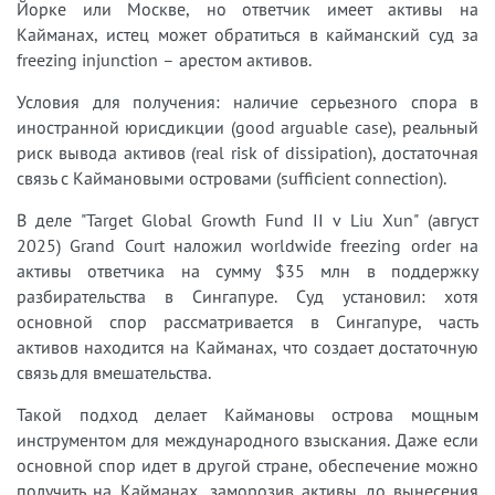
Йорке или Москве, но ответчик имеет активы на
Кайманах, истец может обратиться в кайманский суд за
freezing injunction – арестом активов.
Условия для получения: наличие серьезного спора в
иностранной юрисдикции (good arguable case), реальный
риск вывода активов (real risk of dissipation), достаточная
связь с Каймановыми островами (sufficient connection).
В деле "Target Global Growth Fund II v Liu Xun" (август
2025) Grand Court наложил worldwide freezing order на
активы ответчика на сумму $35 млн в поддержку
разбирательства в Сингапуре. Суд установил: хотя
основной спор рассматривается в Сингапуре, часть
активов находится на Кайманах, что создает достаточную
связь для вмешательства.
Такой подход делает Каймановы острова мощным
инструментом для международного взыскания. Даже если
основной спор идет в другой стране, обеспечение можно
получить на Кайманах, заморозив активы до вынесения