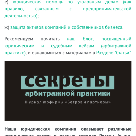
е)
юридическая помощь по уголовным делам (как
правило, связанным с предпринимательской
деятельностью)
;
ж)
защита активов компаний и собственников бизнеса
.
Рекомендуем почитать
наш блог, посвященный
юридическим и судебным кейсам (арбитражной
практике)
, и ознакомиться с материалам в
Разделе "Статьи"
.
Наша юридическая компания оказывает различные
юридические услуги в разных городах России (в т.ч.