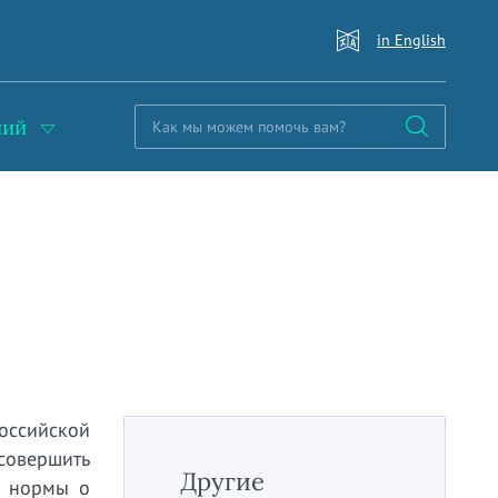
in English
ний
оссийской
совершить
Другие
а нормы о