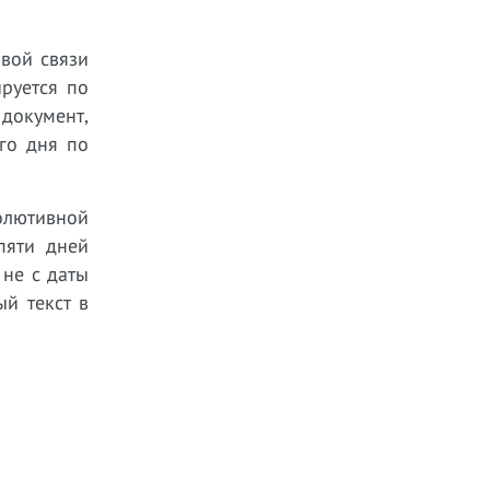
вой связи
руется по
документ,
го дня по
олютивной
пяти дней
 не с даты
й текст в