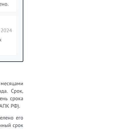
ено.
 2024
х
, месяцами
да. Срок,
ень срока
АПК РФ).
елено его
ячный срок