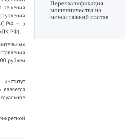
Переквалификация
я решения
мошенничества на
вступления
менее тяжкий состав
ВС РФ — в
АПК РФ).
лнительных
ставления
000 рублей
 институт
 является
ссуальное
конкретной