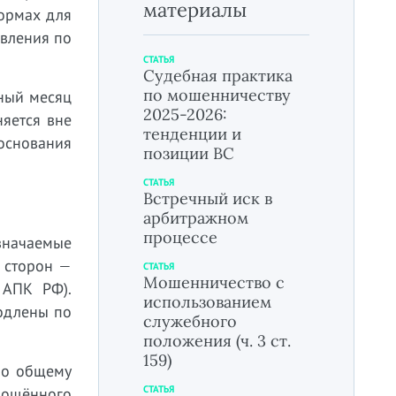
материалы
нормах для
овления по
СТАТЬЯ
Судебная практика
по мошенничеству
ный месяц
2025-2026:
няется вне
тенденции и
основания
позиции ВС
СТАТЬЯ
Встречный иск в
арбитражном
процессе
значаемые
 сторон —
СТАТЬЯ
Мошенничество с
 АПК РФ).
использованием
одлены по
служебного
положения (ч. 3 ст.
159)
по общему
СТАТЬЯ
рощённого