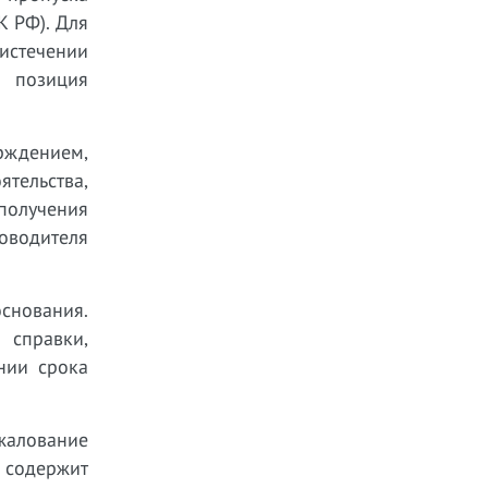
К РФ). Для
 истечении
о позиция
рждением,
ятельства,
получения
оводителя
основания.
 справки,
нии срока
жалование
 содержит