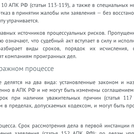
10 АПК РФ (статьи 113-119), а также в специальных 
отказ в принятии жалобы или заявления — без восстан
у утрачивается.
главных источников процессуальных рисков. Пропущен
 означают, что судебный акт вступает в силу и испол
разбирает виды сроков, порядок их исчисления, 
ят компаниям проигранных дел.
тражном процессе
 делятся на два вида: установленные законом и на
енно в АПК РФ и не могут быть изменены соглашением
рок при наличии уважительных причин (статья 117
 в пределах, допускаемых кодексом, и могут быть пр
оцесса. Срок рассмотрения дела в первой инстанции 
ления заявления (статья 152 АПК РФ); по делам уп