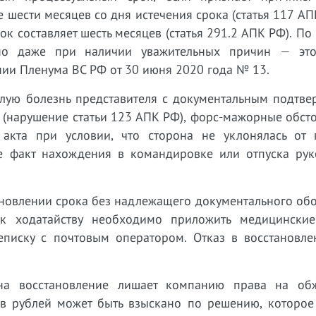
 шести месяцев со дня истечения срока (статья 117 АП
к составляет шесть месяцев (статья 291.2 АПК РФ). По
жно даже при наличии уважительных причин — эт
нии Пленума ВС РФ от 30 июня 2020 года № 13.
лую болезнь представителя с документальным подтве
(нарушение статьи 123 АПК РФ), форс-мажорные обсто
акта при условии, что сторона не уклонялась от 
е факт нахождения в командировке или отпуска рук
ановлении срока без надлежащего документального об
 к ходатайству необходимо приложить медицинские
еписку с почтовым оператором. Отказ в восстановле
 на восстановление лишает компанию права на об
ов рублей может быть взыскано по решению, которое