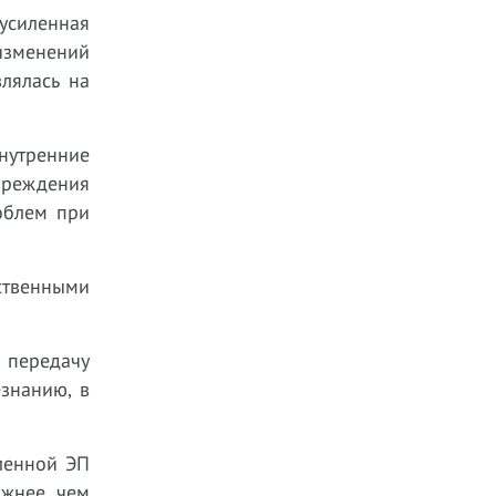
усиленная
изменений
лялась на
внутренние
вреждения
облем при
ственными
 передачу
знанию, в
ленной ЭП
жнее, чем