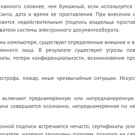
намного сложнее, чем бумажный, если используется 
анта, дата и время ее проставления. При внесении 
вится недействительным (подпись владельца простав
ватели системы электронного документооборота.
и на компьютере, существуют определенные внешние и 
енного лица. В результате существуют угрозы по
траты, потери конфиденциальности, возникновения пр
тастрофа, пожар, иные чрезвычайные ситуации. Искус
и включают преднамеренную или непреднамеренную
ача совершается осознанно, непреднамеренная по не
онной подписи встречаются нечасто, сертификаты уси
осителе, надежно защищены паролем, похитить их сло