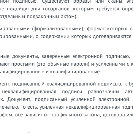
нной подписью. Существуют образы или сканы эл
не подойдут для госорганов, которым требуется опр
 отдельным подзаконным актом).
рированными (формализованными), формат которых о
турированными, о содержании которых договариваются
ные документы, заверенные электронной подписью, 
вают простыми (это обычные пароли) и усиленными с 
квалифицированные и квалифицированные.
умент, подписанный квалифицированной подписью, к б
 неквалифицированная подписи равнозначны авт
х. Документ, подписанный усиленной электронной 
ечатью. То есть, усиленная неквалифицированная под
графом, все зависит от профильного закона, договора и