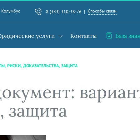
Способы связи
. Колумбус
8 (383) 310-38-76
ридические услуги
Контакты
База зна
Ы, РИСКИ, ДОКАЗАТЕЛЬСТВА, ЗАЩИТА
окумент: вариант
, защита