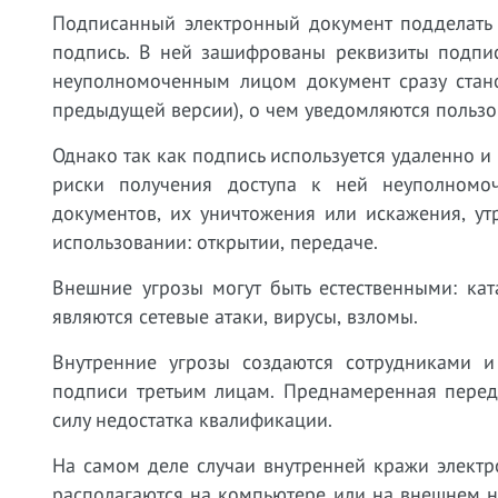
Подписанный электронный документ подделать 
подпись. В ней зашифрованы реквизиты подпис
неуполномоченным лицом документ сразу стано
предыдущей версии), о чем уведомляются пользо
Однако так как подпись используется удаленно 
риски получения доступа к ней неуполномоч
документов, их уничтожения или искажения, у
использовании: открытии, передаче.
Внешние угрозы могут быть естественными: ка
являются сетевые атаки, вирусы, взломы.
Внутренние угрозы создаются сотрудниками 
подписи третьим лицам. Преднамеренная перед
силу недостатка квалификации.
На самом деле случаи внутренней кражи электр
располагаются на компьютере или на внешнем н