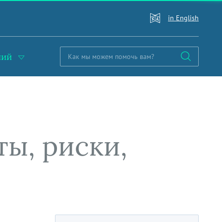
in English
ний
ы, риски,