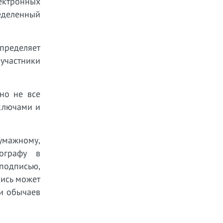
ектронных
еделенный
пределяет
 участники
но не все
ключами и
умажному,
ографу в
подписью,
пись может
ли обычаев