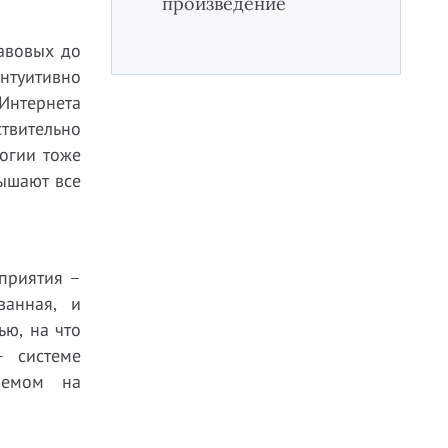
произведение
авовых до
интуитивно
Интернета
ствительно
логии тоже
ышают все
сприятия –
ванная, и
ью, на что
– системе
ваемом на