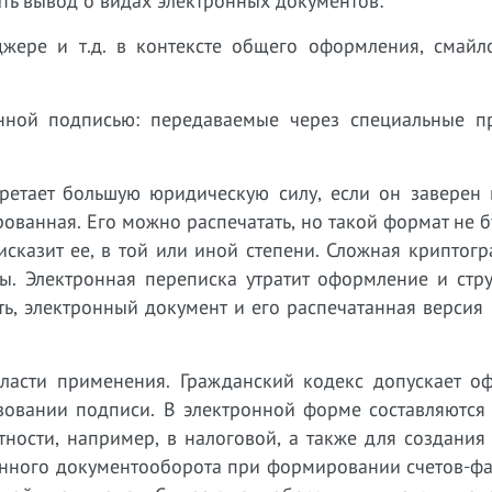
ть вывод о видах электронных документов:
джере и т.д. в контексте общего оформления, смайло
онной подписью: передаваемые через специальные п
ретает большую юридическую силу, если он заверен 
ванная. Его можно распечатать, но такой формат не б
сказит ее, в той или иной степени. Сложная криптог
ы. Электронная переписка утратит оформление и стру
ть, электронный документ и его распечатанная версия
бласти применения. Гражданский кодекс допускает о
зовании подписи. В электронной форме составляются 
тности, например, в налоговой, а также для создания
онного документооборота при формировании счетов-фа