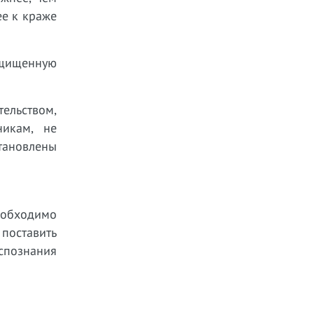
ее к краже
ащищенную
тельством,
никам, не
тановлены
еобходимо
поставить
спознания