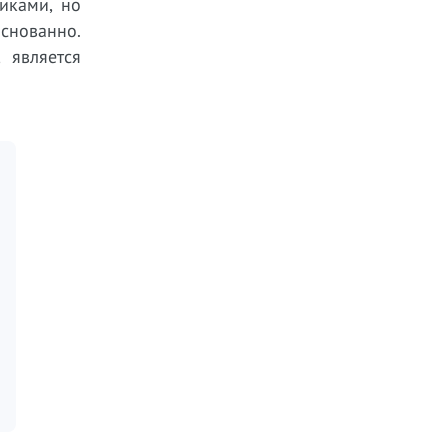
иками, но
снованно.
 является