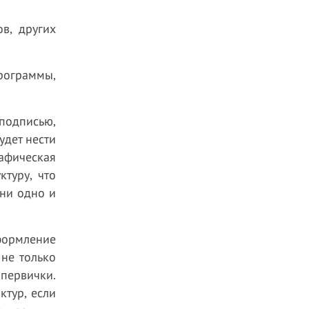
в, других
рограммы,
подписью,
удет нести
рафическая
ктуру, что
 ни одно и
формление
не только
 первички.
ктур, если