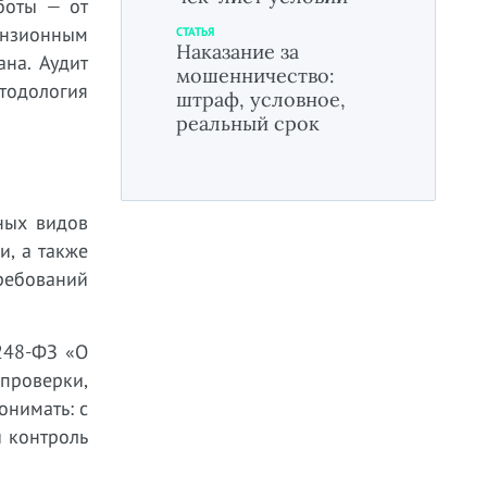
боты — от
ензионным
СТАТЬЯ
Наказание за
на. Аудит
мошенничество:
етодология
штраф, условное,
реальный срок
ных видов
и, а также
ребований
248-ФЗ «О
проверки,
онимать: с
 контроль