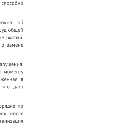
, способно
отокол об
 суд общей
не сжатый.
 о замене
нарушения:
к моменту
оженная в
 что даёт
орядке по
рок после
ганизация