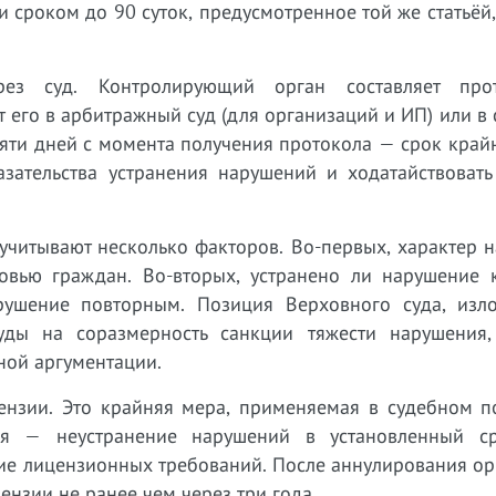
 сроком до 90 суток, предусмотренное той же статьёй
ерез суд. Контролирующий орган составляет пр
его в арбитражный суд (для организаций и ИП) или в
пяти дней с момента получения протокола — срок край
азательства устранения нарушений и ходатайствовать
учитывают несколько факторов. Во-первых, характер 
овью граждан. Во-вторых, устранено ли нарушение 
арушение повторным. Позиция Верховного суда, изл
ды на соразмерность санкции тяжести нарушения,
ной аргументации.
цензии. Это крайняя мера, применяемая в судебном п
ия — неустранение нарушений в установленный с
ие лицензионных требований. После аннулирования ор
ензии не ранее чем через три года.