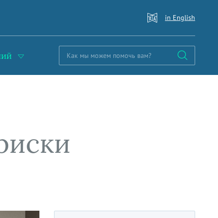
in English
ний
риски