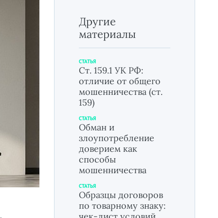
Другие
материалы
СТАТЬЯ
Ст. 159.1 УК РФ:
отличие от общего
мошенничества (ст.
159)
СТАТЬЯ
Обман и
злоупотребление
доверием как
способы
мошенничества
СТАТЬЯ
Образцы договоров
по товарному знаку:
чек-лист условий