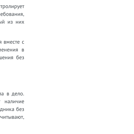
тролирует
ебования,
ый из них
 вместе с
менения в
шения без
а в дело.
т наличие
удника без
читывают,