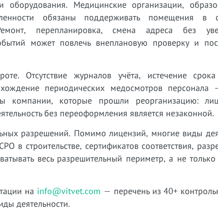
и оборудования. Медицинские организации, образо
ленности обязаны поддерживать помещения в со
емонт, перепланировка, смена адреса без уве
обытий может повлечь внеплановую проверку и по
оте. Отсутствие журналов учёта, истечение срока
охождение периодических медосмотров персонала 
мы компании, которые прошли реорганизацию: ли
еятельность без переоформления является незаконной.
льных разрешений. Помимо лицензий, многие виды дея
РО в строительстве, сертификатов соответствия, раз
хватывать весь разрешительный периметр, а не тольк
нтации на
info@vitvet.com
— перечень из 40+ контроль
ды деятельности.