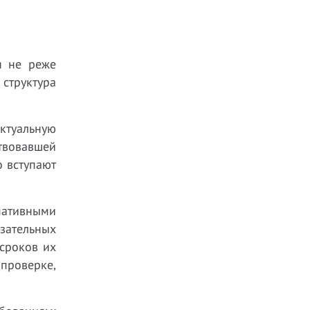
я не реже
 структура
ктуальную
ствовавшей
о вступают
ативными
зательных
 сроков их
 проверке,