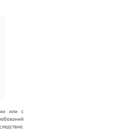
зии или с
ребований
ледствие.