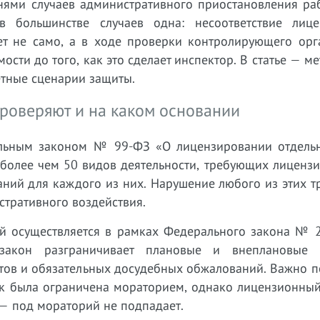
тнями случаев административного приостановления ра
в большинстве случаев одна: несоответствие лиц
ет не само, а в ходе проверки контролирующего орга
ости до того, как это сделает инспектор. В статье — м
етные сценарии защиты.
проверяют и на каком основании
альным законом № 99-ФЗ «О лицензировании отдель
 более чем 50 видов деятельности, требующих лицензи
ний для каждого из них. Нарушение любого из этих т
стративного воздействия.
й осуществляется в рамках Федерального закона № 
т закон разграничивает плановые и внеплановые 
тов и обязательных досудебных обжалований. Важно п
ок была ограничена мораторием, однако лицензионный
 — под мораторий не подпадает.