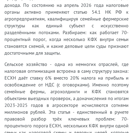
дохода. По состоянию на апрель 2026 года налоговые
органы активно применяют статью 54.1 НК РФ к
агропредприятиям, квалифицируя семейные фермерские
структуры как единый субъект с искусственно
разделёнными потоками. Разбираем: как работает 70-
процентный порог, когда несколько КФХ внутри семьи
становятся схемой, и какие деловые цели суды признают
достаточными для защиты.
Сельское хозяйство - одна из немногих отраслей, где
налоговая оптимизация встроена в саму структуру закона:
ЕСХН даёт ставку 6% вместо 20% налога на прибыль и
освобождение от НДС (с оговорками). Именно поэтому
семейные фермы, агрохолдинги и КФХ становятся
объектами выездных проверок, а доначисления по итогам
2023-2025 годов в агросекторе исчисляются сотнями
миллионов рублей. Эта статья - единственный в рунете
правовой разбор трёх ключевых проблем: 70-
процентного порога ЕСХН, нескольких КФХ внутри одной
семьи как налоговой схемы и деловых целей, которые