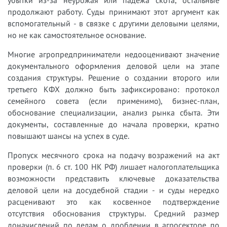
убытки из-за неурожая или падежа скота, остальные
продолжают работу. Суды принимают этот аргумент как
вспомогательный - в связке с другими деловыми целями,
но не как самостоятельное основание.
Многие агропредприниматели недооценивают значение
документального оформления деловой цели на этапе
создания структуры. Решение о создании второго или
третьего КФХ должно быть зафиксировано: протокол
семейного совета (если применимо), бизнес-план,
обоснование специализации, анализ рынка сбыта. Эти
документы, составленные до начала проверки, кратно
повышают шансы на успех в суде.
Пропуск месячного срока на подачу возражений на акт
проверки (п. 6 ст. 100 НК РФ) лишает налогоплательщика
возможности представить ключевые доказательства
деловой цели на досудебной стадии - и суды нередко
расценивают это как косвенное подтверждение
отсутствия обоснования структуры. Средний размер
доначислений по делам о дроблении в агросекторе по