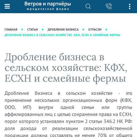
О нас
Юридические услуги
База знаний
Журнал "Секреты арбитражной
Подробнее о нас
Ведение судебных дел
ГЛАВНАЯ
СТАТЬИ
ДРОБЛЕНИЕ БИЗНЕСА
ОТРАСЛИ
практики"
ДРОБЛЕНИЕ БИЗНЕСА В СЕЛЬСКОМ ХОЗЯЙСТВЕ: КФХ, ЕСХН И СЕМЕЙНЫЕ ФЕРМЫ
Рекомендации
Интеллектуальная собственность
Статьи
Награды и рейтинги
Корпоративная практика
Новости
Дробление бизнеса в
Преимущества юридической
Налоговая практика
фирмы
Аудиоподкасты
сельском хозяйстве: КФХ,
Сопровождение бизнеса
Кейсы
Видеоподкасты
ЕСХН и семейные фермы
Ведение уголовных дел
Вакансии
Справочная
Защита активов
Вопросы-ответы
Дробление бизнеса в сельском хозяйстве - это
Ведение дел о банкротстве
применение нескольких организационных форм (КФХ,
Вебинары и семинары
ООО, ИП) внутри одной семьи или группы
Прямые эфиры
аффилированных лиц с целью сохранения права на ЕСХН,
порог которого установлен пунктом 2 статьи 346.2 НК РФ:
доля дохода от реализации сельскохозяйственной
продукции должна составлять не менее 70% от общего