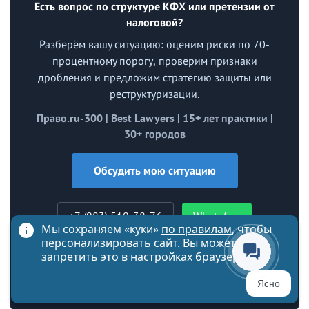
Есть вопрос по структуре КФХ или претензии от
налоговой?
Разберём вашу ситуацию: оценим риски по 70-
процентному порогу, проверим признаки
дробления и предложим стратегию защиты или
реструктуризации.
Право.ru-300 | Best Lawyers | 15+ лет практики |
30+ городов
Обсудить мою ситуацию
+7 (983) 510-38-76
WhatsApp
Мы сохраняем «куки»
по правилам
, чтобы
персонализировать сайт. Вы можете
Telegram
запретить это в настройках браузера
info@vitvet.com
Ясно