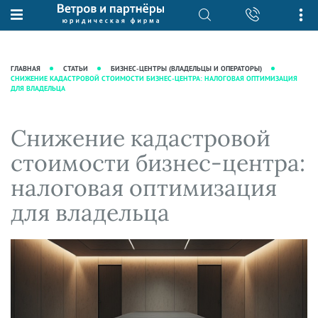
О нас
Юридические услуги
База знаний
Журнал "Секреты арбитражной
Подробнее о нас
Ведение судебных дел
ГЛАВНАЯ
СТАТЬИ
БИЗНЕС-ЦЕНТРЫ (ВЛАДЕЛЬЦЫ И ОПЕРАТОРЫ)
практики"
СНИЖЕНИЕ КАДАСТРОВОЙ СТОИМОСТИ БИЗНЕС-ЦЕНТРА: НАЛОГОВАЯ ОПТИМИЗАЦИЯ
Рекомендации
Интеллектуальная собственность
ДЛЯ ВЛАДЕЛЬЦА
Статьи
Награды и рейтинги
Корпоративная практика
Новости
Преимущества юридической
Налоговая практика
Снижение кадастровой
фирмы
Аудиоподкасты
Сопровождение бизнеса
стоимости бизнес-центра:
Кейсы
Видеоподкасты
Ведение уголовных дел
налоговая оптимизация
Вакансии
Справочная
Защита активов
для владельца
Вопросы-ответы
Ведение дел о банкротстве
Вебинары и семинары
Прямые эфиры