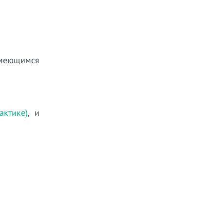
меющимся
ктике)
, и