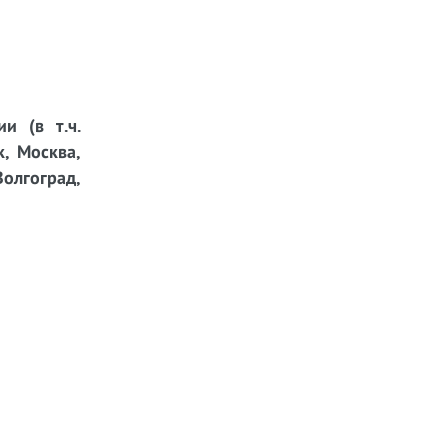
и (в т.ч.
к, Москва,
Волгоград,