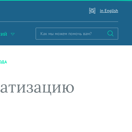
in English
ний
ОДА
ватизацию