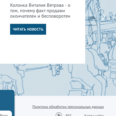
су
Колонка Виталия Ветрова - о
от
том, почему факт продажи
окончателен и бесповоротен
Кол
том
от 
ЧИТАТЬ НОВОСТЬ
су
отв
Ч
Политика обработки персональных данных
38-76
RSS
Ясно
Карта сайта