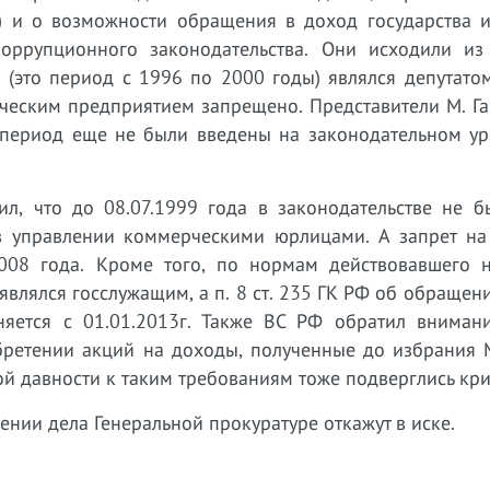
Ф) и о возможности обращения в доход государства и
оррупционного законодательства. Они исходили из 
(это период с 1996 по 2000 годы) являлся депутатом
ческим предприятием запрещено. Представители М. Га
й период еще не были введены на законодательном ур
л, что до 08.07.1999 года в законодательстве не б
в управлении коммерческими юрлицами. А запрет на
008 года. Кроме того, по нормам действовавшего 
 являлся госслужащим, а п. 8 ст. 235 ГК РФ об обращен
яется с 01.01.2013г. Также ВС РФ обратил внимани
етении акций на доходы, полученные до избрания М
й давности к таким требованиям тоже подверглись кри
ении дела Генеральной прокуратуре откажут в иске.