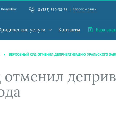
Способы связи
. Колумбус
8 (383) 310-38-76
ридические услуги
Контакты
База зна
ВЕРХОВНЫЙ СУД ОТМЕНИЛ ДЕПРИВАТИЗАЦИЮ УРАЛЬСКОГО ЗАВ
И
 отменил депри
ода