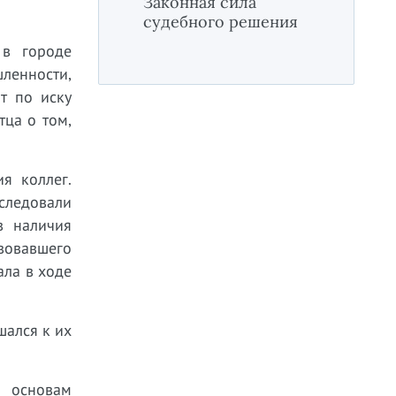
Законная сила
судебного решения
 в городе
шленности,
т по иску
тца о том,
я коллег.
следовали
в наличия
твовавшего
ала в ходе
шался к их
й основам