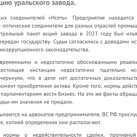
цию уральского завода.
ких соединителей «Исеть». Предприятие находится
и оптические соединители для разных отраслей промы
нтрольный пакет акций завода в 2023 году был изъя
передан государству. Судьи согласились с доводами ис
тикоррупционного законодательства.
евременными и недостаточно обоснованными решени
естоящие инстанции недостаточно тщательно ис
дчеркнули, что в деле нет достаточных доказательст
 момент приобретения актива. Кроме того, нормы дейс
 парламентариям вести бизнес. На эти же факты обращ
судьи им значения не придали.
сылаются на адвокатов предпринимателя, ВС РФ прислу
е, копией определения они располагают.
 нормы о недействительности сделки, противно