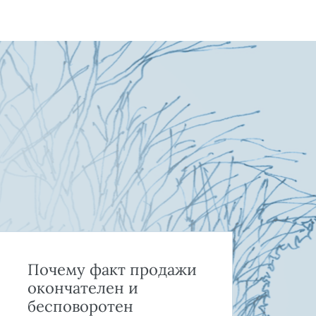
Почему факт продажи
Ка
окончателен и
и 
бесповоротен
пр