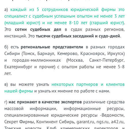
а)
каждый из 5 сотрудников юридической фирмы это
специалист с судебным успешным опытом не менее 3 лет
(младший юрист) и не менее 8-10 лет (старший юрист)
.
Это
сотни судебных дел
в судах разных регионов,
инстанций. Это
тысячи судебных заседаний и судо-дней
.
б) есть
региональные представители
в разных городах
Сибири (Томск, Барнаул, Кемерово, Красноярск, Иркутск)
и городах-миллионниках (Москва, Санкт-Петербург,
Екатеринбург и прочие) с опытом работы не менее 5-8
лет.
в) вы можете узнать
некоторых партнеров и клиентов
нашей фирмы
и узнать их мнение по работе с нами.
г)
нас признают в качестве экспертов
различные средства
массовой информации, информационные ресурсы,
специализированные юридические ресурсы -Ведомости,
Секрет Фирмы, Континент Сибирь, garant.ru, ngs.ru, a42.ru,
Томские новости, Клуб коммерческих директоров и