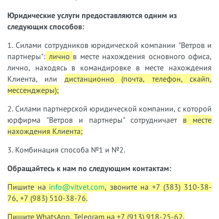
Юридические услуги предоставляются одним из
следующих способов:
1. Силами сотрудников юридической компании "Ветров и
партнеры":
лично
в месте нахождения основного офиса,
лично, находясь в командировке в месте нахождения
Клиента, или
дистанционно (почта, телефон, скайп,
мессенджеры);
2. Силами партнерской юридической компании, с которой
юрфирма "Ветров и партнеры" сотрудничает
в месте
нахождения Клиента;
3. Комбинация способа №1 и №2.
Обращайтесь к нам по следующим контактам:
Пишите на
info@vitvet.com
, звоните на +7 (383) 310-38-
76, +7 (983) 510-38-76.
Пишите WhatsApp, Telegram на +7 (913) 918-25-62.