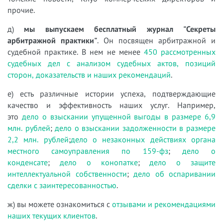
прочие.
д)
мы выпускаем бесплатный журнал "Секреты
арбитражной практики"
. Он посвящен арбитражной и
судебной практике. В нем не менее
450 рассмотренных
судебных дел с анализом судебных актов, позиций
сторон, доказательств и наших рекомендаций
.
е) есть различные истории успеха, подтверждающие
качество и эффективность наших услуг. Например,
это
дело о взыскании упущенной выгоды в размере 6,9
млн. рублей
;
дело о взыскании задолженности в размере
2,2 млн. рублей
;
дело о незаконных действиях органа
местного самоуправления по 159-фз
;
дело о
конденсате
;
дело о конопатке
;
дело о защите
интеллектуальной собственности
;
дело об оспаривании
сделки с заинтересованностью
.
ж) вы можете ознакомиться с
отзывами и рекомендациями
наших текущих клиентов
.