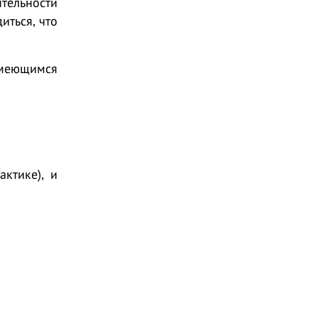
тельности
иться, что
имеющимся
актике)
, и