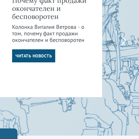
Почему факт продажи
Ка
окончателен и
и 
бесповоротен
пр
су
Колонка Виталия Ветрова - о
от
том, почему факт продажи
окончателен и бесповоротен
Кол
том
от 
ЧИТАТЬ НОВОСТЬ
су
отв
Ч