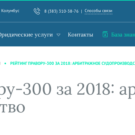
Способы связи
. Колумбус
8 (383) 310-38-76
ридические услуги
Контакты
База зна
РЕЙТИНГ ПРАВОРУ-300 ЗА 2018: АРБИТРАЖНОЕ СУДОПРОИЗВОД
И
у-300 за 2018: 
тво