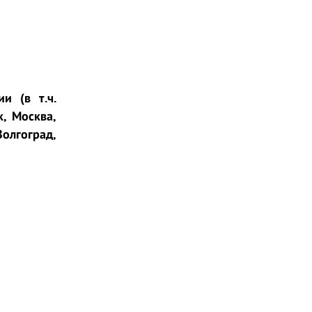
и (в т.ч.
к, Москва,
Волгоград,