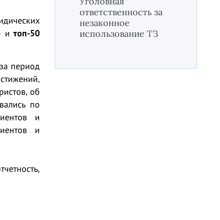
Уголовная
ответственность за
идических
незаконное
» и
топ-50
использование ТЗ
 за период
стижений,
ристов, об
вались по
лиентов и
лиентов и
четность,