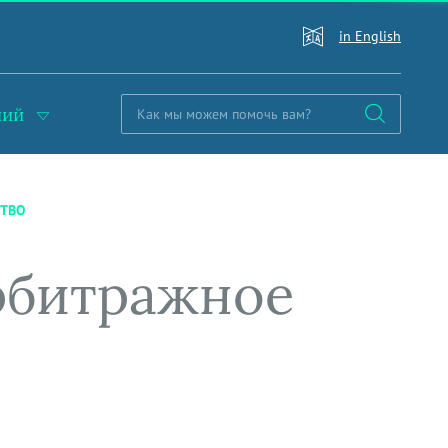
in English
ний
СТВО
арбитражное