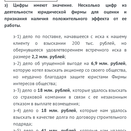
з) Цифры имеют значение. Несколько цифр из
деятельности юридической фирмы для оценки и
признания наличия положительного эффекта от ее
работы.
з-1) дело по поставке, начавшееся с иска к нашему
клиенту о взыскании 200 тыс. рублей, но
обернувшееся удовлетворением встречного иска в
размере
2,2 млн. рублей
;
з-2) дело об упущенной выгоде на
6,9 млн. рублей
,
которую хотел взыскать акционер со своего общества,
но неудачно благодаря защите юристами Фирмы
интересов общества;
з-3) дело о
18 млн. рублей
, которые удалось взыскать
со страховой компании в связи с ее незаконным
отказом в выплате возмещения;
з-4) дело о
18 млн. рублей
, которые нам удалось
взыскать в качестве долга по договору строительного
подряда;
з-5) дело о
41 млн. рублей
, которые нам удалось