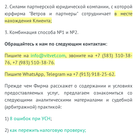
2. Силами партнерской юридической компании, с которой
юрфирма "Ветров и партнеры" сотрудничает
в месте
нахождения Клиента;
3. Комбинация способа №1 и №2.
Обращайтесь к нам по следующим контактам:
Пишите на
info@vitvet.com
, звоните на +7 (383) 310-38-
76, +7 (983) 510-38-76.
Пишите WhatsApp, Telegram на +7 (913) 918-25-62.
Прежде чем Фирма расскажет о содержании и условиях
предоставляемых услуг, предлагаем ознакомиться со
следующими аналитическими материалами и судебной
(арбитражной) практикой:
1)
8 ошибок при УСН
;
2)
как пережить налоговую проверку;