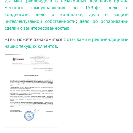
2,2 млн. рублей
;
дело о незаконных действиях органа
местного самоуправления по 159-фз
;
дело о
конденсате
;
дело о конопатке
;
дело о защите
интеллектуальной собственности
;
дело об оспаривании
сделки с заинтересованностью
.
ж) вы можете ознакомиться с
отзывами и рекомендациями
наших текущих клиентов
.