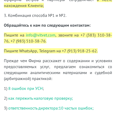
нахождения Клиента;
3. Комбинация способа №1 и №2.
Обращайтесь к нам по следующим контактам:
Пишите на
info@vitvet.com
, звоните на +7 (383) 310-38-
76, +7 (983) 510-38-76.
Пишите WhatsApp, Telegram на +7 (913) 918-25-62.
Прежде чем Фирма расскажет о содержании и условиях
предоставляемых услуг, предлагаем ознакомиться со
следующими аналитическими материалами и судебной
(арбитражной) практикой:
1)
8 ошибок при УСН
;
2)
как пережить налоговую проверку;
3)
ответственность директора:10 частых ошибок;