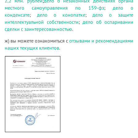
2,2 млн. рублей
;
дело о незаконных действиях органа
местного самоуправления по 159-фз
;
дело о
конденсате
;
дело о конопатке
;
дело о защите
интеллектуальной собственности
;
дело об оспаривании
сделки с заинтересованностью
.
ж) вы можете ознакомиться с
отзывами и рекомендациями
наших текущих клиентов
.