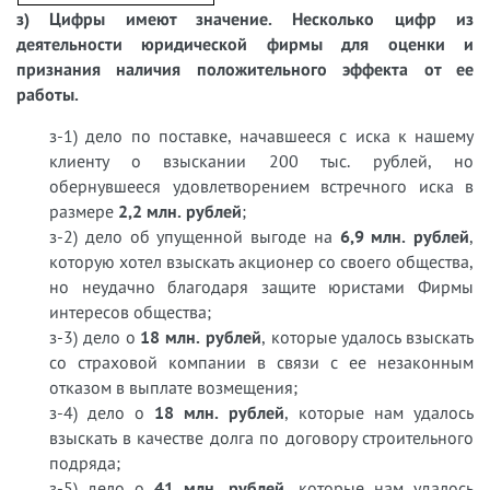
з) Цифры имеют значение. Несколько цифр из
деятельности юридической фирмы для оценки и
признания наличия положительного эффекта от ее
работы.
з-1) дело по поставке, начавшееся с иска к нашему
клиенту о взыскании 200 тыс. рублей, но
обернувшееся удовлетворением встречного иска в
размере
2,2 млн. рублей
;
з-2) дело об упущенной выгоде на
6,9 млн. рублей
,
которую хотел взыскать акционер со своего общества,
но неудачно благодаря защите юристами Фирмы
интересов общества;
з-3) дело о
18 млн. рублей
, которые удалось взыскать
со страховой компании в связи с ее незаконным
отказом в выплате возмещения;
з-4) дело о
18 млн. рублей
, которые нам удалось
взыскать в качестве долга по договору строительного
подряда;
з-5) дело о
41 млн. рублей
, которые нам удалось