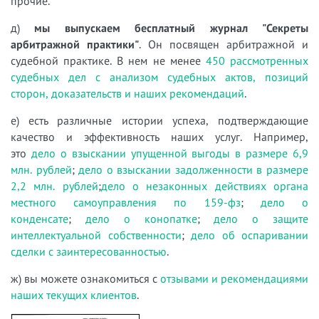
прочие.
д)
мы выпускаем бесплатный журнал "Секреты
арбитражной практики"
. Он посвящен арбитражной и
судебной практике. В нем не менее
450 рассмотренных
судебных дел с анализом судебных актов, позиций
сторон, доказательств и наших рекомендаций
.
е) есть различные истории успеха, подтверждающие
качество и эффективность наших услуг. Например,
это
дело о взыскании упущенной выгоды в размере 6,9
млн. рублей
;
дело о взыскании задолженности в размере
2,2 млн. рублей
;
дело о незаконных действиях органа
местного самоуправления по 159-фз
;
дело о
конденсате
;
дело о конопатке
;
дело о защите
интеллектуальной собственности
;
дело об оспаривании
сделки с заинтересованностью
.
ж) вы можете ознакомиться с
отзывами и рекомендациями
наших текущих клиентов
.