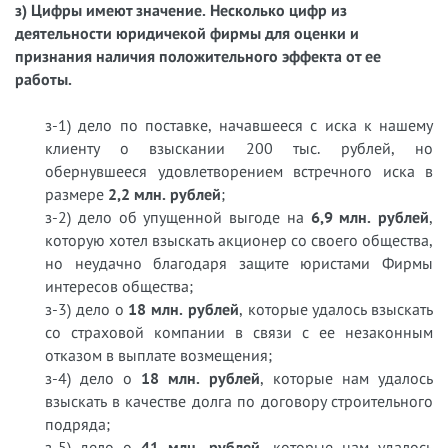
з) Цифры имеют значение. Несколько цифр из
деятельности юридичекой фирмы для оценки и
признания наличия положительного эффекта от ее
работы.
з-1) дело по поставке, начавшееся с иска к нашему
клиенту о взыскании 200 тыс. рублей, но
обернувшееся удовлетворением встречного иска в
размере
2,2 млн. рублей
;
з-2) дело об упущенной выгоде на
6,9 млн. рублей
,
которую хотел взыскать акционер со своего общества,
но неудачно благодаря защите юристами Фирмы
интересов общества;
з-3) дело о
18 млн. рублей
, которые удалось взыскать
со страховой компании в связи с ее незаконным
отказом в выплате возмещения;
з-4) дело о
18 млн. рублей
, которые нам удалось
взыскать в качестве долга по договору строительного
подряда;
з-5) дело о
41 млн. рублей
, которые нам удалось