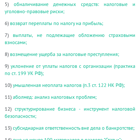
5)
обналичивание денежных средств: налоговые и
уголовно-правовые риски;
6)
возврат переплаты по налогу на прибыль;
7)
выплаты, не подлежащие обложению страховыми
взносами;
8)
возмещение ущерба за налоговые преступления;
9)
уклонение от уплаты налогов с организации (практика
по ст. 199 УК РФ);
10)
умышленная неоплата налогов (п.3 ст. 122 НК РФ);
11)
аболмед: анализ налоговых проблем;
12)
структурирование бизнеса - инструмент налоговой
безопасности;
13)
субсидиарная ответственность вне дела о банкротстве;
14)
еще не менее 100 материалов в разделе "Статьи";