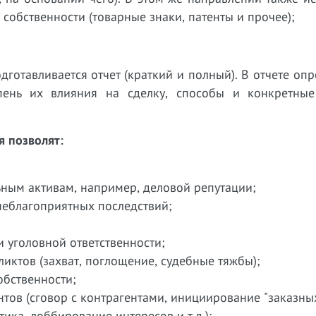
собственности (товарные знаки, патенты и прочее);
готавливается отчет (краткий и полный). В отчете оп
пень их влияния на сделку, способы и конкретны
 позволят:
льным активам, например, деловой репутации;
неблагоприятных последствий;
;
и уголовной ответственности;
иктов (захват, поглощение, судебные тяжбы);
собственности;
тов (сговор с контрагентами, инициирование "заказны
ика, лоббирование интересов и т.д.);