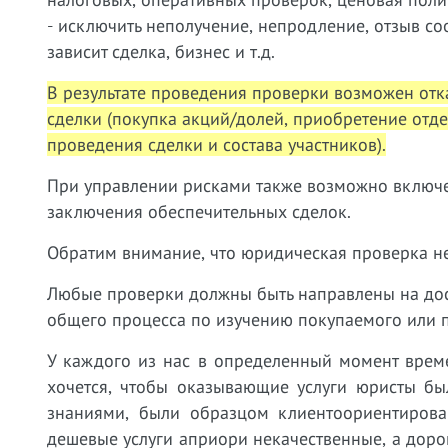
- исключить неполучение, непродление, отзыв со
зависит сделка, бизнес и т.д.
В результате проведения проверки возможен отка
сделки (покупка акций/долей, приобретение отд
проведения сделки и состава участников).
При управлении рисками также возможно включе
заключения обеспечительных сделок.
Обратим внимание, что юридическая проверка не
Любые проверки должны быть направлены на дост
общего процесса по изучению покупаемого или 
У
каждого из нас в определенный момент врем
хочется, чтобы оказывающие услуги юристы бы
знаниями, были образцом клиентоориентирован
дешевые услуги априори некачественные, а дорог