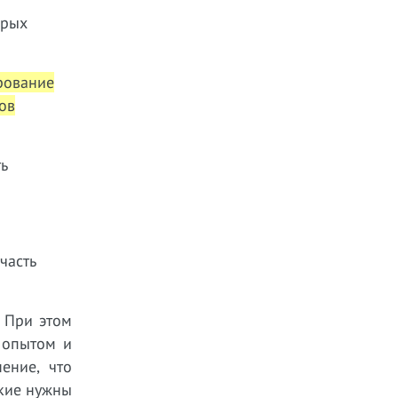
орых
ирование
ов
ь
часть
При этом
 опытом и
ение, что
акие нужны