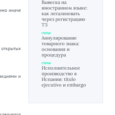
Вывеска на
иностранном языке:
димо иначе
как легализовать
через регистрацию
ТЗ
СТАТЬЯ
Аннулирование
товарного знака:
 открытых
основания и
процедура
СТАТЬЯ
Исполнительное
производство в
 акциями и
Испании: título
ejecutivo и embargo
сследуются