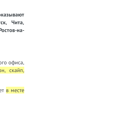
казывают
ск, Чита,
Ростов-на-
ого офиса,
он, скайп,
ает
в месте