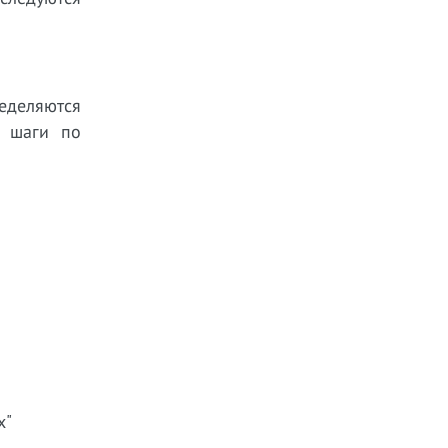
ределяются
е шаги по
х"