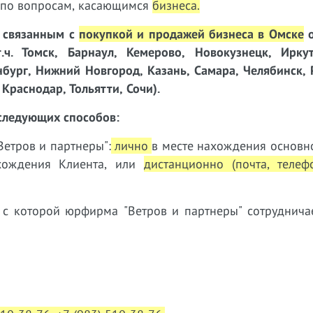
г по вопросам, касающимся
бизнеса
.
, связанным с
покупкой и продажей бизнеса в Омске
о
ч. Томск, Барнаул, Кемерово, Новокузнецк, Иркут
нбург, Нижний Новгород, Казань, Самара, Челябинск, 
Краснодар, Тольятти, Сочи).
следующих способов:
етров и партнеры":
лично
в месте нахождения основн
ахождения Клиента, или
дистанционно (почта, телеф
 с которой юрфирма "Ветров и партнеры" сотруднич