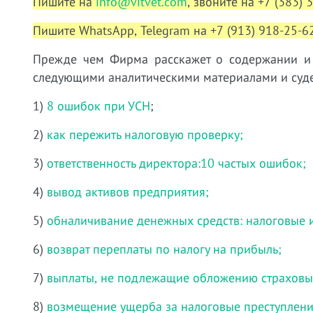
Пишите на
info@vitvet.com
, звоните на +7 (383) 
Пишите WhatsApp, Telegram на +7 (913) 918-25-62
Прежде чем Фирма расскажет о содержании и у
следующими аналитическими материалами и суде
1)
8 ошибок при УСН
;
2)
как пережить налоговую проверку;
3)
ответственность директора:10 частых ошибок;
4)
вывод активов предприятия;
5)
обналичивание денежных средств: налоговые 
6)
возврат переплаты по налогу на прибыль;
7)
выплаты, не подлежащие обложению страховы
8)
возмещение ущерба за налоговые преступлени