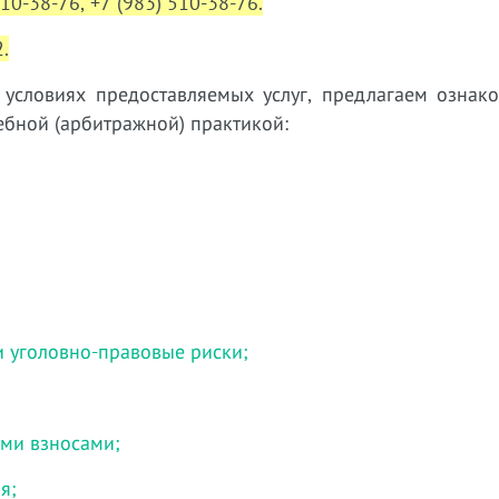
310-38-76, +7 (983) 510-38-76.
.
словиях предоставляемых услуг, предлагаем ознако
бной (арбитражной) практикой:
и уголовно-правовые риски;
ми взносами;
я;