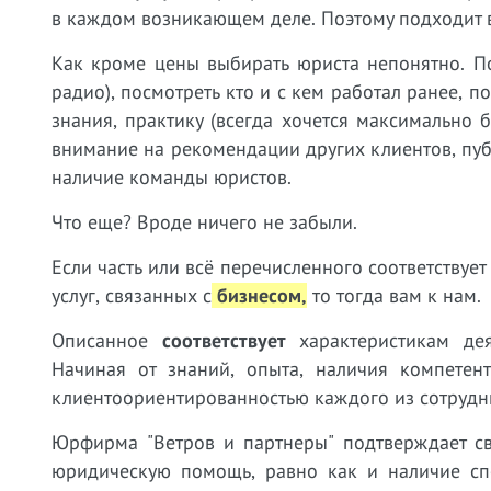
в каждом возникающем деле. Поэтому подходит в
Как кроме цены выбирать юриста непонятно. П
радио), посмотреть кто и с кем работал ранее, 
знания, практику (всегда хочется максимально
внимание на рекомендации других клиентов, пу
наличие команды юристов.
Что еще? Вроде ничего не забыли.
Если часть или всё перечисленного соответству
услуг, связанных с
бизнесом,
т
о тогда вам к нам.
Описанное
соответствует
характеристикам дея
Начиная от знаний, опыта, наличия компетен
клиентоориентированностью каждого из сотрудн
Юрфирма "Ветров и партнеры" подтверждает св
юридическую помощь, равно как и наличие сп