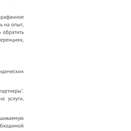
арафанное
ь на опыт,
о обратить
ференциях,
ридических
артнеры".
а услуги,
ашиваемую
бходимой