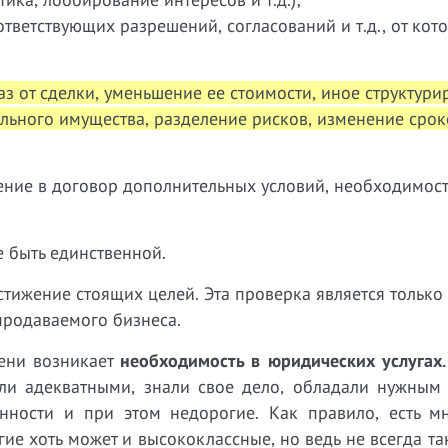
ответствующих разрешений, согласований и т.д., от кот
з от сделки, уменьшение ее стоимости, иное структур
ельного имущества, разделение рисков, изменение срок
ние в договор дополнительных условий, необходимост
 быть единственной.
ижение стоящих целей. Эта проверка является только 
продаваемого бизнеса.
ени возникает
необходимость в юридических услугах.
ли адекватными, знали свое дело, обладали нужным
ности и при этом недорогие. Как правило, есть мн
ие хоть может и высококлассные, но ведь не всегда т