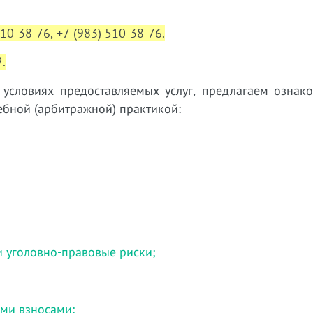
310-38-76, +7 (983) 510-38-76.
.
словиях предоставляемых услуг, предлагаем ознако
бной (арбитражной) практикой:
и уголовно-правовые риски;
ми взносами;