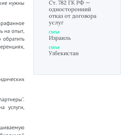
Ст. 782 ГК РФ —
акие нужны
односторонний
отказ от договора
услуг
арафанное
ь на опыт,
СТАТЬЯ
Израиль
о обратить
ференциях,
СТАТЬЯ
Узбекистан
ридических
артнеры".
а услуги,
ашиваемую