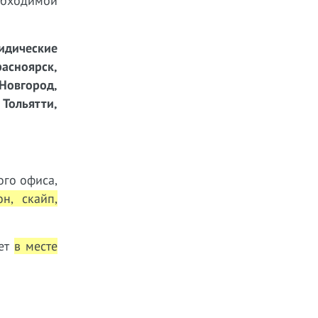
бходимой
идические
расноярск,
 Новгород,
 Тольятти,
ого офиса,
он, скайп,
ает
в месте