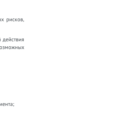
х рисков,
 действия
 возможных
иента;