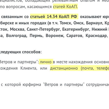
ециалистов, обладающих релевантным опытом и нео
г по вопросам, касающимся
статей КоАП
.
, связанным со
статьей 14.34 КоАП РФ
оказывают юр
ирске и иных городах (в т.ч. Томск, Омск, Барнаул, К
сток, Москва, Санкт-Петербург, Екатеринбург, Нижний
фа, Волгоград, Пермь, Воронеж, Саратов, Краснодар,
следующих способов:
етров и партнеры":
лично
в месте нахождения основн
ахождения Клиента, или
дистанционно (почта, телеф
 с которой юрфирма "Ветров и партнеры" сотруднич