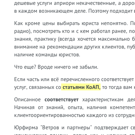
дешевые услуги априори некачественные, а дорог
в каждом возникающем деле. Поэтому подходит в
Как кроме цены выбирать юриста непонятно. П
радио), посмотреть кто и с кем работал ранее, 
знания, практику (всегда хочется максимально
внимание на рекомендации других клиентов, пу
наличие команды юристов.
Что еще? Вроде ничего не забыли.
Если часть или всё перечисленного соответству
услуг, связанных со
статьями КоАП
,
то тогда вам 
Описанное
соответствует
характеристикам дея
Начиная от знаний, опыта, наличия компетен
клиентоориентированностью каждого из сотрудн
Юрфирма "Ветров и партнеры" подтверждает св