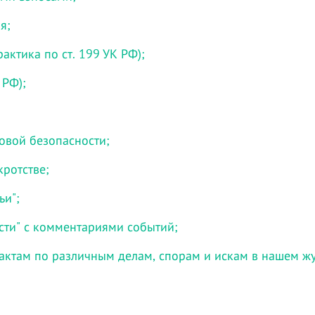
я;
актика по ст. 199 УК РФ);
 РФ);
говой безопасности;
кротстве;
ьи";
сти" с комментариями событий;
актам по различным делам, спорам и искам в нашем ж