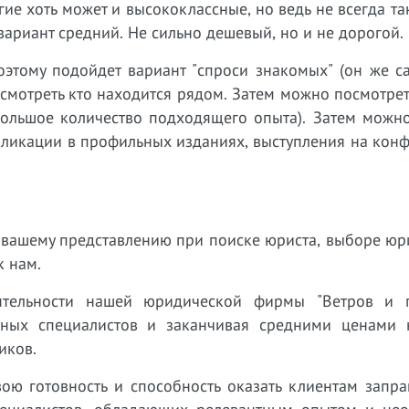
ие хоть может и высококлассные, но ведь не всегда т
ариант средний. Не сильно дешевый, но и не дорогой.
оэтому подойдет вариант "спроси знакомых" (он же с
посмотреть кто находится рядом. Затем можно посмотрет
 большое количество подходящего опыта). Затем можн
бликации в профильных изданиях, выступления на кон
ет вашему представлению при поиске юриста, выборе ю
к нам.
тельности нашей юридической фирмы "Ветров и п
тных специалистов и заканчивая средними ценами н
иков.
ою готовность и способность оказать клиентам запр