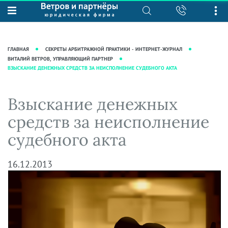
О нас
Юридические услуги
База знаний
Журнал "Секреты арбитражной
Подробнее о нас
Ведение судебных дел
ГЛАВНАЯ
СЕКРЕТЫ АРБИТРАЖНОЙ ПРАКТИКИ - ИНТЕРНЕТ-ЖУРНАЛ
практики"
Рекомендации
Интеллектуальная собственность
ВИТАЛИЙ ВЕТРОВ, УПРАВЛЯЮЩИЙ ПАРТНЕР
ВЗЫСКАНИЕ ДЕНЕЖНЫХ СРЕДСТВ ЗА НЕИСПОЛНЕНИЕ СУДЕБНОГО АКТА
Статьи
Награды и рейтинги
Корпоративная практика
Новости
Преимущества юридической
Налоговая практика
Взыскание денежных
фирмы
Аудиоподкасты
Сопровождение бизнеса
средств за неисполнение
Кейсы
Видеоподкасты
Ведение уголовных дел
судебного акта
Вакансии
Справочная
Защита активов
Вопросы-ответы
Ведение дел о банкротстве
16.12.2013
Вебинары и семинары
Прямые эфиры