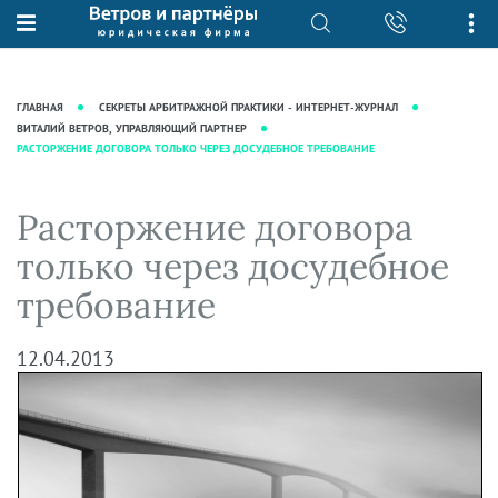
О нас
Юридические услуги
База знаний
Журнал "Секреты арбитражной
Подробнее о нас
Ведение судебных дел
ГЛАВНАЯ
СЕКРЕТЫ АРБИТРАЖНОЙ ПРАКТИКИ - ИНТЕРНЕТ-ЖУРНАЛ
практики"
Рекомендации
Интеллектуальная собственность
ВИТАЛИЙ ВЕТРОВ, УПРАВЛЯЮЩИЙ ПАРТНЕР
РАСТОРЖЕНИЕ ДОГОВОРА ТОЛЬКО ЧЕРЕЗ ДОСУДЕБНОЕ ТРЕБОВАНИЕ
Статьи
Награды и рейтинги
Корпоративная практика
Новости
Преимущества юридической
Налоговая практика
Расторжение договора
фирмы
Аудиоподкасты
Сопровождение бизнеса
только через досудебное
Кейсы
Видеоподкасты
Ведение уголовных дел
требование
Вакансии
Справочная
Защита активов
Вопросы-ответы
Ведение дел о банкротстве
12.04.2013
Вебинары и семинары
Прямые эфиры