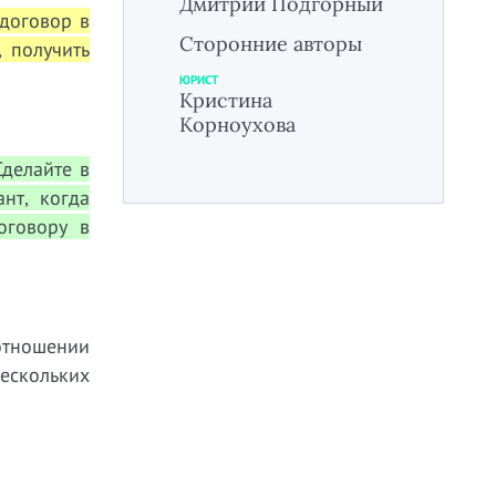
Дмитрий Подгорный
договор в
Сторонние авторы
 получить
ЮРИСТ
Кристина
Корноухова
Сделайте в
нт, когда
оговору в
отношении
нескольких