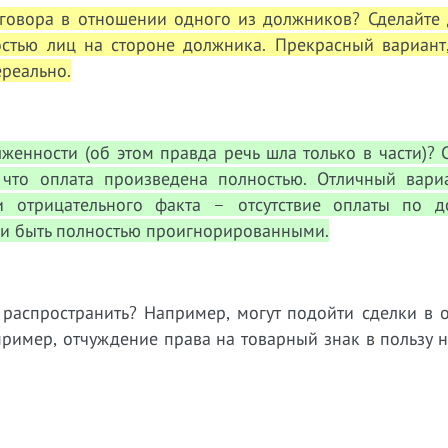
оговора в отношении одного из должников? Сделайте 
стью лиц на стороне должника. Прекрасный вариант,
ереально.
женности (об этом правда речь шла только в части)? 
что оплата произведена полностью. Отличный вариа
и отрицательного факта – отсутствие оплаты по д
 и быть полностью проигнорированными.
 распространить? Например, могут подойти сделки в 
пример, отчуждение права на товарный знак в пользу 