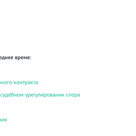
еднее время:
нного контракта
осудебном урегулировании спора
ния