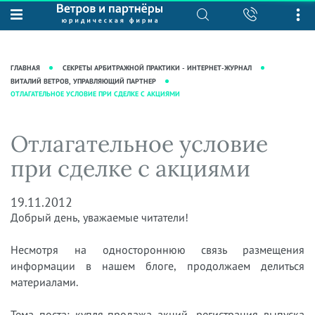
О нас
Юридические услуги
База знаний
Журнал "Секреты арбитражной
Подробнее о нас
Ведение судебных дел
ГЛАВНАЯ
СЕКРЕТЫ АРБИТРАЖНОЙ ПРАКТИКИ - ИНТЕРНЕТ-ЖУРНАЛ
практики"
Рекомендации
Интеллектуальная собственность
ВИТАЛИЙ ВЕТРОВ, УПРАВЛЯЮЩИЙ ПАРТНЕР
ОТЛАГАТЕЛЬНОЕ УСЛОВИЕ ПРИ СДЕЛКЕ С АКЦИЯМИ
Статьи
Награды и рейтинги
Корпоративная практика
Новости
Преимущества юридической
Налоговая практика
Отлагательное условие
фирмы
Аудиоподкасты
Сопровождение бизнеса
при сделке с акциями
Кейсы
Видеоподкасты
Ведение уголовных дел
Вакансии
Справочная
Защита активов
19.11.2012
Вопросы-ответы
Добрый день, уважаемые читатели!
Ведение дел о банкротстве
Вебинары и семинары
Несмотря на одностороннюю связь размещения
Прямые эфиры
информации в нашем блоге, продолжаем делиться
материалами.
Тема поста: купля-продажа акций, регистрация выпуска