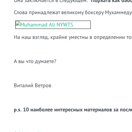
Она заключается в следующем: "
Порхать как бабо
Слова принадлежат великому боксеру Мухаммеду
На наш взгляд, крайне уместны в определении тог
А вы что думаете?
Виталий Ветров
p.s. 10 наиболее интересных материалов за посл