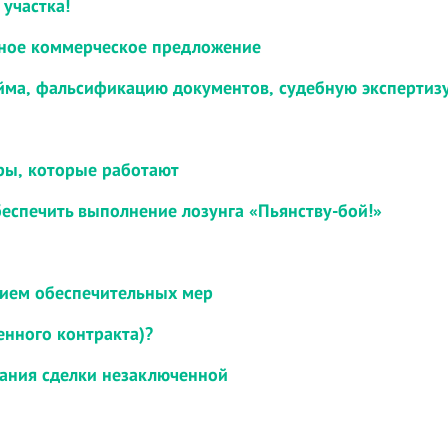
участка!
вное коммерческое предложение
йма, фальсификацию документов, судебную экспертизу.
оры, которые работают
еспечить выполнение лозунга «Пьянству-бой!»
ием обеспечительных мер
енного контракта)?
нания сделки незаключенной