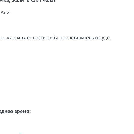
чка, жалить как пчела!
".
 Али.
о, как может вести себя представитель в суде.
еднее время: