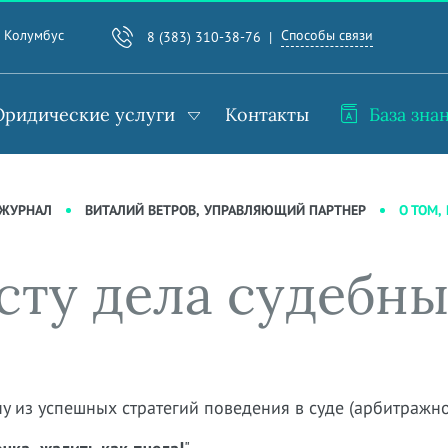
Способы связи
. Колумбус
8 (383) 310-38-76
ридические услуги
Контакты
База зна
О ТОМ,
-ЖУРНАЛ
ВИТАЛИЙ ВЕТРОВ, УПРАВЛЯЮЩИЙ ПАРТНЕР
сту дела судебные
 из успешных стратегий поведения в суде (арбитражно