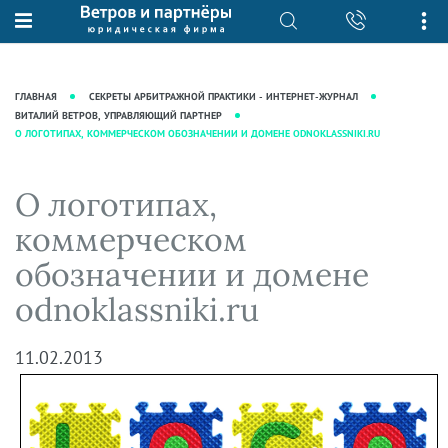
О нас
Юридические услуги
База знаний
Журнал "Секреты арбитражной
Подробнее о нас
Ведение судебных дел
ГЛАВНАЯ
СЕКРЕТЫ АРБИТРАЖНОЙ ПРАКТИКИ - ИНТЕРНЕТ-ЖУРНАЛ
практики"
Рекомендации
Интеллектуальная собственность
ВИТАЛИЙ ВЕТРОВ, УПРАВЛЯЮЩИЙ ПАРТНЕР
О ЛОГОТИПАХ, КОММЕРЧЕСКОМ ОБОЗНАЧЕНИИ И ДОМЕНЕ ODNOKLASSNIKI.RU
Статьи
Награды и рейтинги
Корпоративная практика
Новости
Преимущества юридической
Налоговая практика
О логотипах,
фирмы
Аудиоподкасты
Сопровождение бизнеса
коммерческом
Кейсы
Видеоподкасты
Ведение уголовных дел
обозначении и домене
Вакансии
Справочная
Защита активов
odnoklassniki.ru
Вопросы-ответы
Ведение дел о банкротстве
Вебинары и семинары
11.02.2013
Прямые эфиры