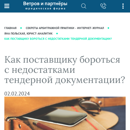
О нас
Юридические услуги
База знаний
Журнал "Секреты арбитражной
Подробнее о нас
Ведение судебных дел
ГЛАВНАЯ
СЕКРЕТЫ АРБИТРАЖНОЙ ПРАКТИКИ - ИНТЕРНЕТ-ЖУРНАЛ
практики"
Рекомендации
Интеллектуальная собственность
ЯНА ПОЛЬСКАЯ, ЮРИСТ-АНАЛИТИК
КАК ПОСТАВЩИКУ БОРОТЬСЯ С НЕДОСТАТКАМИ ТЕНДЕРНОЙ ДОКУМЕНТАЦИИ?
Статьи
Награды и рейтинги
Корпоративная практика
Новости
Преимущества юридической
Налоговая практика
Как поставщику бороться
фирмы
Аудиоподкасты
Сопровождение бизнеса
с недостатками
Кейсы
Видеоподкасты
Ведение уголовных дел
тендерной документации?
Вакансии
Справочная
Защита активов
Вопросы-ответы
Ведение дел о банкротстве
02.02.2024
Вебинары и семинары
Прямые эфиры