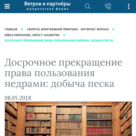
О нас
Юридические услуги
База знаний
Журнал "Секреты арбитражной
Подробнее о нас
Ведение судебных дел
ГЛАВНАЯ
СЕКРЕТЫ АРБИТРАЖНОЙ ПРАКТИКИ - ИНТЕРНЕТ-ЖУРНАЛ
практики"
Рекомендации
Интеллектуальная собственность
ЕЛЕНА МИРОНОВА, ЮРИСТ-АНАЛИТИК
ДОСРОЧНОЕ ПРЕКРАЩЕНИЕ ПРАВА ПОЛЬЗОВАНИЯ НЕДРАМИ: ДОБЫЧА ПЕСКА
Статьи
Награды и рейтинги
Корпоративная практика
Новости
Преимущества юридической
Налоговая практика
Досрочное прекращение
фирмы
Аудиоподкасты
Сопровождение бизнеса
права пользования
Кейсы
Видеоподкасты
Ведение уголовных дел
недрами: добыча песка
Вакансии
Справочная
Защита активов
Вопросы-ответы
Ведение дел о банкротстве
08.05.2018
Вебинары и семинары
Прямые эфиры