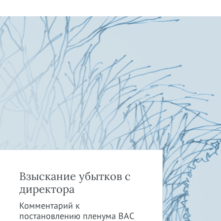
Взыскание убытков с
Юр
директора
би
Ор
Комментарий к
постановлению пленума ВАС
О с