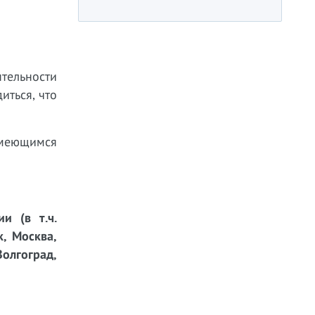
тельности
иться, что
имеющимся
и (в т.ч.
к, Москва,
Волгоград,