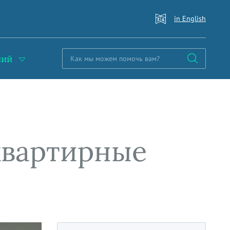
in English
ний
квартирные