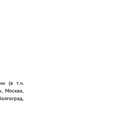
и (в т.ч.
к, Москва,
Волгоград,