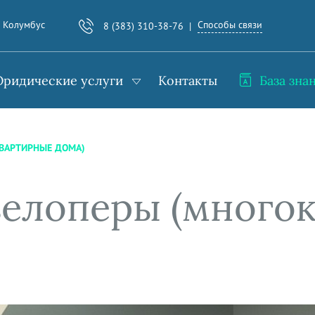
Способы связи
. Колумбус
8 (383) 310-38-76
ридические услуги
Контакты
База зна
ВАРТИРНЫЕ ДОМА)
елоперы (много