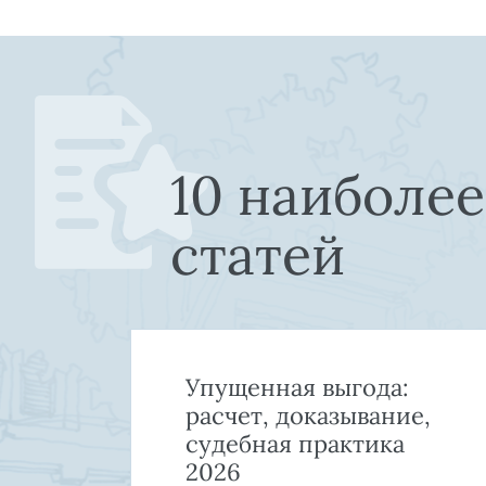
10 наиболе
статей
Упущенная выгода:
й
расчет, доказывание,
а
судебная практика
2026
а