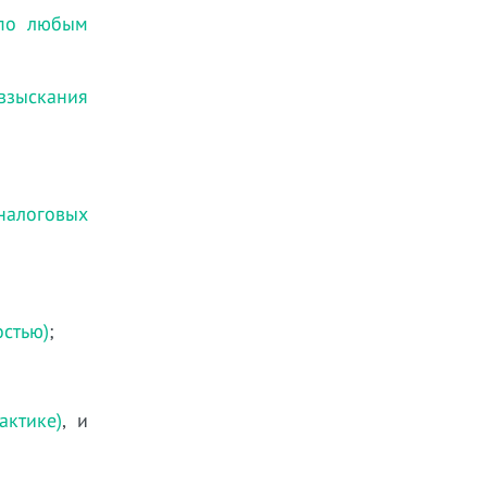
 по любым
 взыскания
налоговых
остью)
;
ктике)
, и