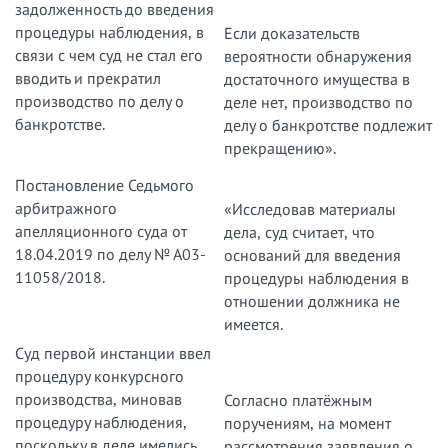
задолженность до введения
процедуры наблюдения, в
Если доказательств
связи с чем суд не стал его
вероятности обнаружения
вводить и прекратил
достаточного имущества в
производство по делу о
деле нет, производство по
банкротстве.
делу о банкротстве подлежит
прекращению».
Постановление Седьмого
арбитражного
«Исследовав материалы
апелляционного суда от
дела, суд считает, что
18.04.2019 по делу № А03-
оснований для введения
11058/2018.
процедуры наблюдения в
отношении должника не
имеется.
Суд первой инстанции ввел
процедуру конкурсного
производства, миновав
Согласно платёжным
процедуру наблюдения,
поручениям, на момент
поскольку в деле имелись
рассмотрения заявления о