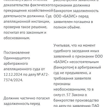
доказательства фактического
признании должника
прекращения хозяйственной
банкротом задолженность
деятельности должника. Суд
ООО «БАЗИС» перед
апелляционной инстанции,
заявителем погашена в
проверив такое решение,
полном объёме.
посчитал его законным и
обоснованным.
Учитывая, что на момент
судебного заседания иных
Постановление
заявлений о признании ООО
Одиннадцатого
«БАЗИС» несостоятельным
арбитражного
(банкротом) в арбитражный
апелляционного суда от
суд не предъявлено, а
12.12.2024 по делу № А72-
требования заявителя
7374/2024.
признаны
необоснованными, то в
силу ст. 57 Закона о
Должник частично погасил
банкротстве производство
задолженность перед
по делу по заявлению ПАО