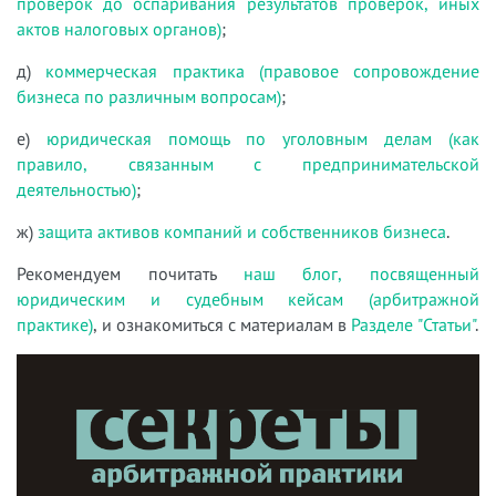
проверок до оспаривания результатов проверок, иных
актов налоговых органов)
;
д)
коммерческая практика (правовое сопровождение
бизнеса по различным вопросам)
;
е)
юридическая помощь по уголовным делам (как
правило, связанным с предпринимательской
деятельностью)
;
ж)
защита активов компаний и собственников бизнеса
.
Рекомендуем почитать
наш блог, посвященный
юридическим и судебным кейсам (арбитражной
практике)
, и ознакомиться с материалам в
Разделе "Статьи"
.