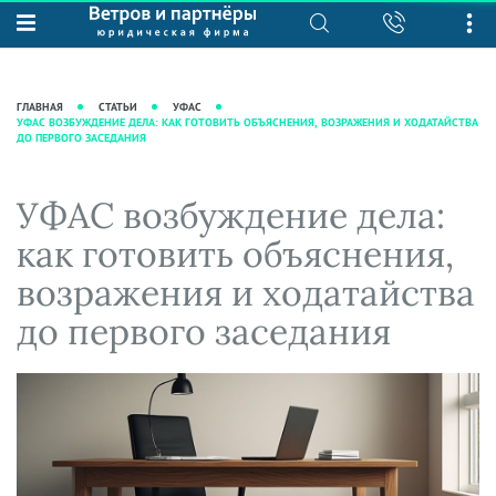
О нас
Юридические услуги
База знаний
Журнал "Секреты арбитражной
Подробнее о нас
Ведение судебных дел
ГЛАВНАЯ
СТАТЬИ
УФАС
практики"
УФАС ВОЗБУЖДЕНИЕ ДЕЛА: КАК ГОТОВИТЬ ОБЪЯСНЕНИЯ, ВОЗРАЖЕНИЯ И ХОДАТАЙСТВА
Рекомендации
Интеллектуальная собственность
ДО ПЕРВОГО ЗАСЕДАНИЯ
Статьи
Награды и рейтинги
Корпоративная практика
Новости
Преимущества юридической
Налоговая практика
УФАС возбуждение дела:
фирмы
Аудиоподкасты
Сопровождение бизнеса
как готовить объяснения,
Кейсы
Видеоподкасты
Ведение уголовных дел
возражения и ходатайства
Вакансии
Справочная
Защита активов
до первого заседания
Вопросы-ответы
Ведение дел о банкротстве
Вебинары и семинары
Прямые эфиры