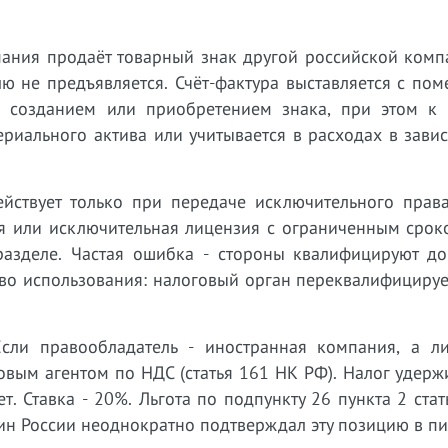
мпания продаёт товарный знак другой российской ком
ю не предъявляется. Счёт-фактура выставляется с пом
 созданием или приобретением знака, при этом к 
ериального актива или учитывается в расходах в зави
йствует только при передаче исключительного права
ия или исключительная лицензия с ограниченным срок
азделе. Частая ошибка - стороны квалифицируют до
во использования: налоговый орган переквалифицируе
сли правообладатель - иностранная компания, а ли
овым агентом по НДС (статья 161 НК РФ). Налог удерж
. Ставка - 20%. Льгота по подпункту 26 пункта 2 ста
ин России неоднократно подтверждал эту позицию в пи