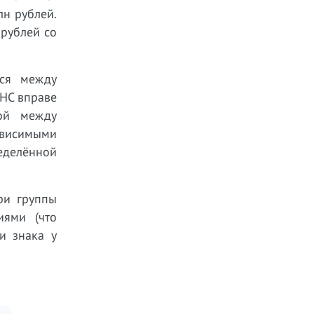
лн рублей.
 рублей со
тся между
ФНС вправе
мой между
ависимыми
ределённой
ри группы
иями (что
и знака у