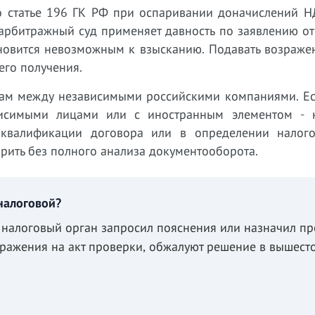
по статье 196 ГК РФ при оспаривании доначислений Н
арбитражный суд применяет давность по заявлению от
новится невозможным к взысканию. Подавать возражен
его получения.
ам между независимыми российскими компаниями. Ес
висимыми лицами или с иностранным элементом - 
 квалификации договора или в определении налог
рить без полного анализа документооборота.
налоговой?
 налоговый орган запросил пояснения или назначил пр
зражения на акт проверки, обжалуют решение в вышес