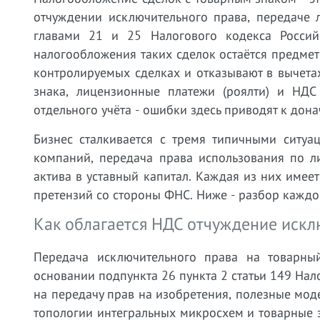
отчуждении исключительного права, передаче 
главами 21 и 25 Налогового кодекса Росси
налогообложения таких сделок остаётся предме
контролируемых сделках и отказывают в вычет
знака, лицензионные платежи (роялти) и НД
отдельного учёта - ошибки здесь приводят к дон
Бизнес сталкивается с тремя типичными ситуа
компаний, передача права использования по л
актива в уставный капитал. Каждая из них имее
претензий со стороны ФНС. Ниже - разбор кажд
Как облагается НДС отчуждение искл
Передача исключительного права на товарн
основании подпункта 26 пункта 2 статьи 149 Нал
на передачу прав на изобретения, полезные мо
топологии интегральных микросхем и товарные з