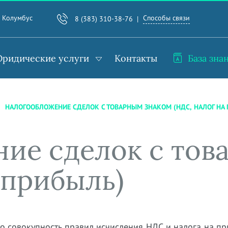
Способы связи
. Колумбус
8 (383) 310-38-76
ридические услуги
Контакты
База зна
НАЛОГООБЛОЖЕНИЕ СДЕЛОК С ТОВАРНЫМ ЗНАКОМ (НДС, НАЛОГ НА
ие сделок с тов
 прибыль)
о совокупность правил исчисления НДС и налога на п