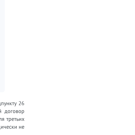
пункту 26
й договор
ля третьих
дически не