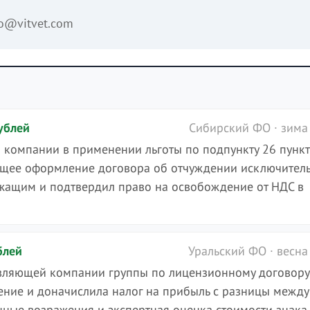
fo@vitvet.com
ублей
Сибирский ФО · зима
 компании в применении льготы по подпункту 26 пункт
жащее оформление договора об отчуждении исключител
жащим и подтвердил право на освобождение от НДС в
блей
Уральский ФО · весна
авляющей компании группы по лицензионному договору
ние и доначислила налог на прибыль с разницы между
ные возражения и экспертная оценка стоимости знака