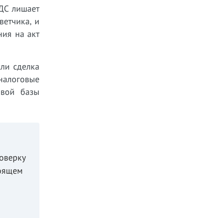
ДС лишает
ветчика, и
ия на акт
ли сделка
налоговые
овой базы
оверку
тоящем