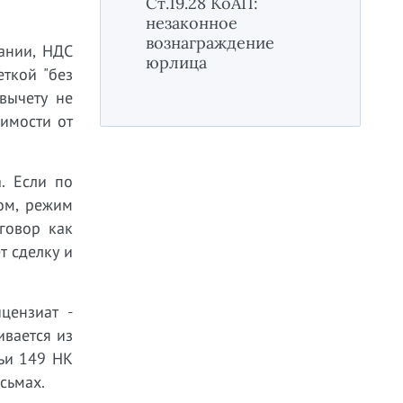
Ст.19.28 КоАП:
незаконное
вознаграждение
пании, НДС
юрлица
еткой "без
вычету не
симости от
. Если по
ом, режим
говор как
т сделку и
цензиат -
ивается из
тьи 149 НК
сьмах.