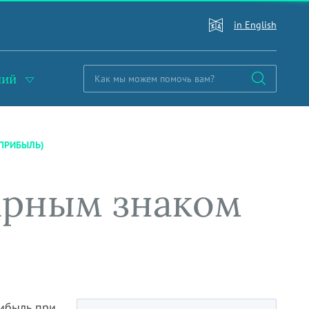
in English
ний
 ПРИБЫЛЬ)
арным знаком
рибыль при