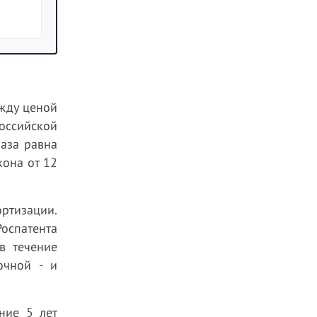
ежду ценой
оссийской
аза равна
кона от 12
ртизации.
Роспатента
в течение
очной - и
ние 5 лет