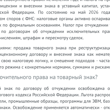
лицензии и внесении знака в уставный капитал, уста
йской Федерации. По состоянию на май 2026 год
том споров с ФНС: налоговые органы активно оспарив
ах по формальным основаниям. Налог при отчуждении 
С по договорам об отчуждении исключительных пра
ачислениям, штрафам и пересмотру сделок.
циями: продажа товарного знака при реструктуризац
ицензионному договору и внесение знака как немате
т свою налоговую логику, и смешение подходов - част
ого режима с конкретными нормами, суммами и рискам
ючительного права на товарный знак?
ый знак по договору об отчуждении освобождена 
огового кодекса Российской Федерации. Льгота распро
дели, промышленные образцы, программы для ЭВМ, баз
наки. Освобождение применяется автоматически - отк