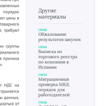
новленных
Другие
а порядок
материалы
ают цены в
товарного
в требуют
СТАТЬЯ
Обжалование
результатов закупок
ии группы
СТАТЬЯ
Выписка из
риального
торгового реестра
ая причина
по компании в
и.
Испании
СТАТЬЯ
Миграционная
проверка МВД:
от НДС на
порядок для
страняется
работодателей
ы данных,
азаться от
СТАТЬЯ