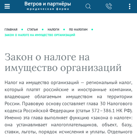
О нас
Юридические услуги
База знаний
Журнал "Секреты арбитражной
Подробнее о нас
Ведение судебных дел
ГЛАВНАЯ
СТАТЬИ
НАЛОГИ
ПО НАЛОГАМ
практики"
ЗАКОН О НАЛОГЕ НА ИМУЩЕСТВО ОРГАНИЗАЦИЙ
Рекомендации
Интеллектуальная собственность
Статьи
Награды и рейтинги
Корпоративная практика
Новости
Закон о налоге на
Преимущества юридической
Налоговая практика
фирмы
Аудиоподкасты
имущество организаций
Сопровождение бизнеса
Кейсы
Видеоподкасты
Ведение уголовных дел
Вакансии
Справочная
Налог на имущество организаций — региональный налог,
Защита активов
который платят российские и иностранные компании,
Вопросы-ответы
Ведение дел о банкротстве
владеющие облагаемым имуществом на территории
Вебинары и семинары
России. Правовую основу составляет глава 30 Налогового
кодекса Российской Федерации (статьи 372–386.1 НК РФ).
Прямые эфиры
Именно эта глава выполняет функцию «закона о налоге»:
она устанавливает налогоплательщиков, объект, базу,
ставки, льготы, порядок исчисления и уплаты. Отдельного