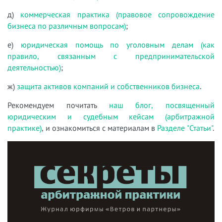
д)
коммерческая практика (правовое сопровождение
бизнеса по различным вопросам)
;
е)
юридическая помощь по уголовным делам (как
правило, связанным с предпринимательской
деятельностью)
;
ж)
защита активов компаний и собственников бизнеса
.
Рекомендуем почитать
наш блог, посвященный
юридическим и судебным кейсам (арбитражной
практике)
, и ознакомиться с материалам в
Разделе "Статьи"
.