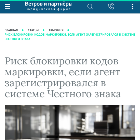
О нас
Юридические услуги
База знаний
Журнал "Секреты арбитражной
Подробнее о нас
Ведение судебных дел
ГЛАВНАЯ
СТАТЬИ
ТАМОЖНЯ
практики"
РИСК БЛОКИРОВКИ КОДОВ МАРКИРОВКИ, ЕСЛИ АГЕНТ ЗАРЕГИСТРИРОВАЛСЯ В СИСТЕМЕ
Рекомендации
Интеллектуальная собственность
ЧЕСТНОГО ЗНАКА
Статьи
Награды и рейтинги
Корпоративная практика
Новости
Преимущества юридической
Налоговая практика
Риск блокировки кодов
фирмы
Аудиоподкасты
Сопровождение бизнеса
маркировки, если агент
Кейсы
Видеоподкасты
Ведение уголовных дел
зарегистрировался в
Вакансии
Справочная
Защита активов
системе Честного знака
Вопросы-ответы
Ведение дел о банкротстве
Вебинары и семинары
Прямые эфиры