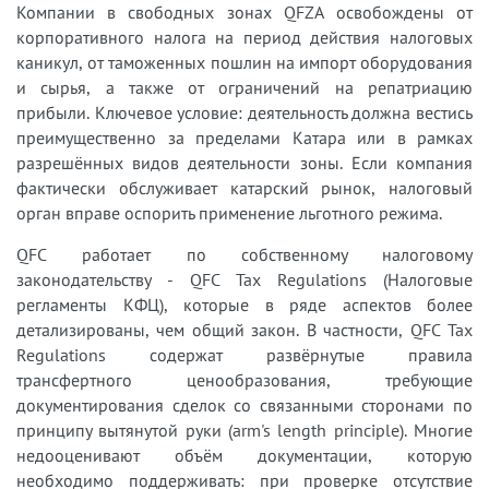
Компании в свободных зонах QFZA освобождены от
корпоративного налога на период действия налоговых
каникул, от таможенных пошлин на импорт оборудования
и сырья, а также от ограничений на репатриацию
прибыли. Ключевое условие: деятельность должна вестись
преимущественно за пределами Катара или в рамках
разрешённых видов деятельности зоны. Если компания
фактически обслуживает катарский рынок, налоговый
орган вправе оспорить применение льготного режима.
QFC работает по собственному налоговому
законодательству - QFC Tax Regulations (Налоговые
регламенты КФЦ), которые в ряде аспектов более
детализированы, чем общий закон. В частности, QFC Tax
Regulations содержат развёрнутые правила
трансфертного ценообразования, требующие
документирования сделок со связанными сторонами по
принципу вытянутой руки (arm's length principle). Многие
недооценивают объём документации, которую
необходимо поддерживать: при проверке отсутствие