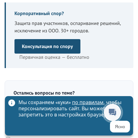
Корпоративный спор?
Защита прав участников, оспаривание решений,
исключение из ООО. 30+ городов.
Консультация по спору
Первичная оценка — бесплатно
Остались вопросы по теме?
Мы сохраняем «куки»
по правилам
, чтобы
Опишите ситуацию — юрист фирмы ответит в
персонализировать сайт. Вы можете
течение 24 часов. Первичная оценка — бесплатно.
запретить это в настройках браузера
Ясно