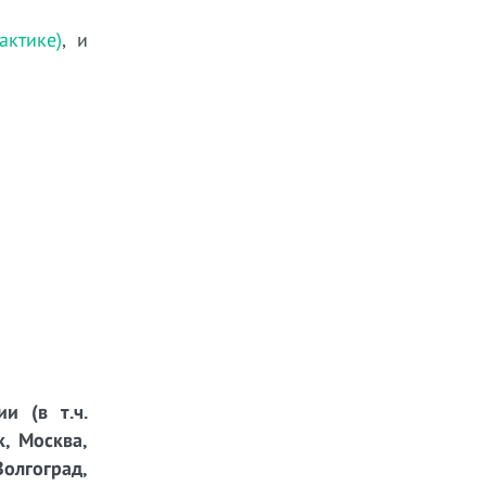
ктике)
, и
и (в т.ч.
к, Москва,
Волгоград,