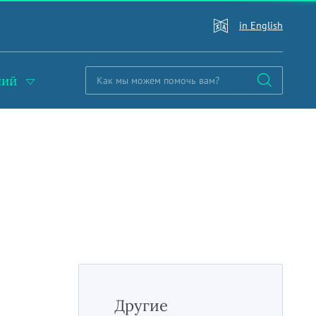
in English
ний
Другие