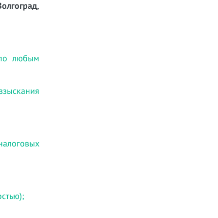
Волгоград,
 по любым
 взыскания
налоговых
стью);