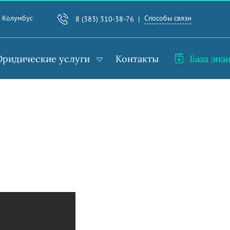
Способы связи
. Колумбус
8 (383) 310-38-76
ридические услуги
Контакты
База зна