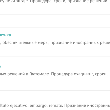
y de Arbitraje. Процедура, сроки, признание решений.
актика
ivo, обеспечительные меры, признание иностранных реше
е
х решений в Гватемале. Процедура exequatur, сроки,
Ttulo ejecutivo, embargo, remate. Признание иностранн