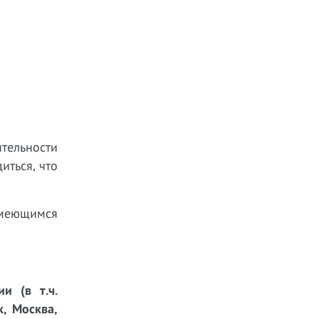
тельности
иться, что
имеющимся
и (в т.ч.
к, Москва,