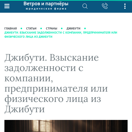
О нас
Юридические услуги
База знаний
Журнал "Секреты арбитражной
Подробнее о нас
Ведение судебных дел
ГЛАВНАЯ
СТАТЬИ
СТРАНЫ
ДЖИБУТИ
практики"
ДЖИБУТИ. ВЗЫСКАНИЕ ЗАДОЛЖЕННОСТИ С КОМПАНИИ, ПРЕДПРИНИМАТЕЛЯ ИЛИ
Рекомендации
Интеллектуальная собственность
ФИЗИЧЕСКОГО ЛИЦА ИЗ ДЖИБУТИ
Статьи
Награды и рейтинги
Корпоративная практика
Новости
Преимущества юридической
Налоговая практика
Джибути. Взыскание
фирмы
Аудиоподкасты
Сопровождение бизнеса
задолженности с
Кейсы
Видеоподкасты
Ведение уголовных дел
компании,
Вакансии
Справочная
Защита активов
предпринимателя или
Вопросы-ответы
Ведение дел о банкротстве
физического лица из
Вебинары и семинары
Джибути
Прямые эфиры